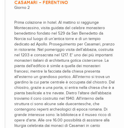
CASAMARI – FERENTINO
Giorno 2
Prima colazione in hotel. Al mattino si raggiunge
Montecassino, visita guidata del celebre monastero
benedettino fondato nel 529 da San Benedetto da
Norcia sul luogo di un’antica torre e di un tempio
dedicato ad Apollo. Proseguimento per Casamari, pranzo
in ristorante. Nel pomeriggio visita dell’abbazia, costruita
nel 1203 e consacrata nel 1217. E' uno dei più importanti
monasteri italiani di architettura gotica cistercense. La
pianta dell'edificio è simile a quella dei monasteri
francesi, mentre la facciata della chiesa presenta
all'esterno un grandioso portico. All'interno si trova un
giardino la cui parte centrale è occupata dal chiostro. Dal
chiostro, grazie a una porta, si entra nella chiesa che è a
pianta basilicale a tre navate. Dietro l'altare dell'abbazia
troviamo il coro costruito nel 1940. All'interno della
struttura ci sono alcune sale duecentesche, che
contengono reperti archeologici di epoca romana. Di
grande interesse sono: la biblioteca e il museo ricco di
opere d'arte. Alle ore 16.00 possibilità di assistere alla
liturgia celebrata dai monaci di Casamari in canto