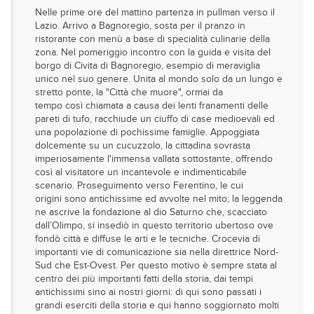
Nelle prime ore del mattino partenza in pullman verso il
Lazio. Arrivo a Bagnoregio, sosta per il pranzo in
ristorante con menù a base di specialità culinarie della
zona. Nel pomeriggio incontro con la guida e visita del
borgo di Civita di Bagnoregio, esempio di meraviglia
unico nel suo genere. Unita al mondo solo da un lungo e
stretto ponte, la "Città che muore", ormai da
tempo così chiamata a causa dei lenti franamenti delle
pareti di tufo, racchiude un ciuffo di case medioevali ed
una popolazione di pochissime famiglie. Appoggiata
dolcemente su un cucuzzolo, la cittadina sovrasta
imperiosamente l'immensa vallata sottostante, offrendo
così al visitatore un incantevole e indimenticabile
scenario. Proseguimento verso Ferentino, le cui
origini sono antichissime ed avvolte nel mito; la leggenda
ne ascrive la fondazione al dio Saturno che, scacciato
dall’Olimpo, si insediò in questo territorio ubertoso ove
fondò città e diffuse le arti e le tecniche. Crocevia di
importanti vie di comunicazione sia nella direttrice Nord-
Sud che Est-Ovest. Per questo motivo è sempre stata al
centro dei più importanti fatti della storia, dai tempi
antichissimi sino ai nostri giorni: di qui sono passati i
grandi eserciti della storia e qui hanno soggiornato molti