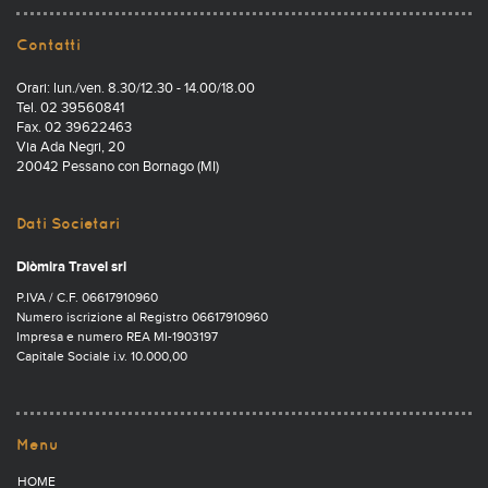
Contatti
Orari: lun./ven. 8.30/12.30 - 14.00/18.00
Tel. 02 39560841
Fax. 02 39622463
Via Ada Negri, 20
20042 Pessano con Bornago (MI)
Dati Societari
Diòmira Travel srl
P.IVA / C.F. 06617910960
Numero iscrizione al Registro 06617910960
Impresa e numero REA MI-1903197
Capitale Sociale i.v. 10.000,00
Menu
HOME