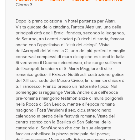
Giorno 3
Dopo la prima colazione in hotel partenza per Alatri.
Visita guidata della cittadina, l’antica Aletrium, una delle
principali città degli Ernici, fondata, secondo la leggenda,
da Saturno, tra i centri ciociari più ricchi di storia, famosa
anche con l’appellativo di “città dei ciclopi”. Visita
dell'Acropoli del VI sec. a.C., uno dei più perfetti e meglio
conservati complessi di mura ciclopiche esistenti in Italia.
Si vedranno il Duomo seicentesco, che sorge sull’area
dell’acropoli, la chiesa di S. Maria Maggiore di stile
romanico-gotico, il Palazzo Gottifredi, costruzione gotica
del XIII sec. sede del Museo Civico, la romanica chiesa di
S. Francesco. Pranzo presso un ristorante tipico. Nel
pomeriggio si raggiunge Veroli. Anche qui dell'epoca
pre-romana rimangono testimonianze di mura poligonali
nella Rocca di San Leucio, mentre all'epoca romana
risalgono i Fasti Veruliani (I sec. d.c.), straordinario
calendario in pietra delle festività romane. Visita del
centro storico con la Basilica di San Salome, della
cattedrale di Sant'Andrea che con la sua elegante
facciata abbellisce la piazza principale del paese;