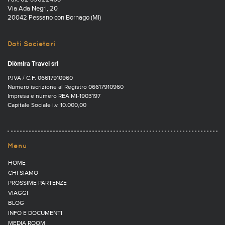
Via Ada Negri, 20
20042 Pessano con Bornago (MI)
Dati Societari
Diòmira Travel srl
P.IVA / C.F. 06617910960
Numero iscrizione al Registro 06617910960
Impresa e numero REA MI-1903197
Capitale Sociale i.v. 10.000,00
Menu
HOME
CHI SIAMO
PROSSIME PARTENZE
VIAGGI
BLOG
INFO E DOCUMENTI
MEDIA ROOM