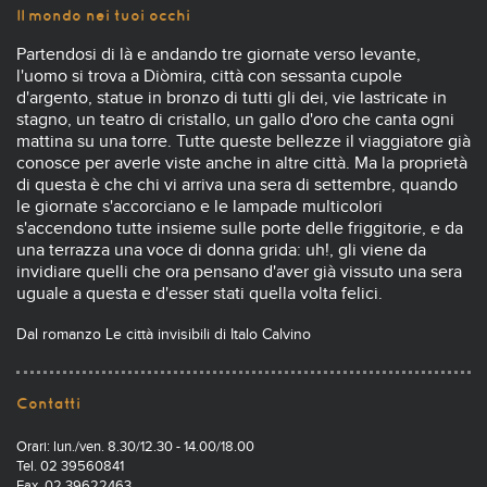
Il mondo nei tuoi occhi
Partendosi di là e andando tre giornate verso levante,
l'uomo si trova a Diòmira, città con sessanta cupole
d'argento, statue in bronzo di tutti gli dei, vie lastricate in
stagno, un teatro di cristallo, un gallo d'oro che canta ogni
mattina su una torre. Tutte queste bellezze il viaggiatore già
conosce per averle viste anche in altre città. Ma la proprietà
di questa è che chi vi arriva una sera di settembre, quando
le giornate s'accorciano e le lampade multicolori
s'accendono tutte insieme sulle porte delle friggitorie, e da
una terrazza una voce di donna grida: uh!, gli viene da
invidiare quelli che ora pensano d'aver già vissuto una sera
uguale a questa e d'esser stati quella volta felici.
Dal romanzo Le città invisibili di Italo Calvino
Contatti
Orari: lun./ven. 8.30/12.30 - 14.00/18.00
Tel. 02 39560841
Fax. 02 39622463