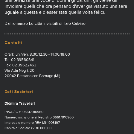
una terrazza una voce di donna grida: uh!, gli viene da
invidiare quelli che ora pensano d'aver già vissuto una sera
uguale a questa e d'esser stati quella volta felici.
Dal romanzo Le città invisibili di Italo Calvino
Contatti
Orari: lun./ven. 8.30/12.30 - 14.00/18.00
Tel. 02 39560841
Fax. 02 39622463
Via Ada Negri, 20
20042 Pessano con Bornago (MI)
Dati Societari
Diòmira Travel srl
P.IVA / C.F. 06617910960
Numero iscrizione al Registro 06617910960
Impresa e numero REA MI-1903197
Capitale Sociale i.v. 10.000,00