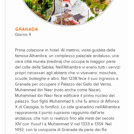
GRANADA
Giorno 4
Prima colazione in hotel. Al mattino, visita guidata della
famosa Alhambra, un complesso palaziale andaluso, una
vera città murata (medina) che occupa la maggior parte
del colle della Sabika. Nell'Alhambra vi erano tutti i servizi
propri necessari agli abitanti che vi vivevano: moschee,
scuole, botteghe e altro. Nel 1238 fece il suo ingresso a
Granada per occupare il Palazzo del Gallo del Vento,
Muhammad ibn Nasr (noto anche come Nazar).
Muhammad ibn Nasr fece edificare il primo nucleo del
palazzo. Suo figlio Muhammad II, che fu amico di Alfonso
X di Castiglia, lo fortificò. Lo stile granadino nell'Alhambra
rappresenta il punto supremo raggiunto dall'arte
andalusa, che non si realizzò fino alla metà del secolo
XIV con Yusuf I e Muhammad V nel 1333 e 1354. Nel
1492, con la conquista di Granada da parte dei Re