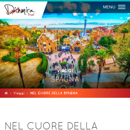
Togg
MENU
VIAGGI
SPAGNA
Viaggi
NEL CUORE DELLA SPAGNA
NEL CUORE DELLA