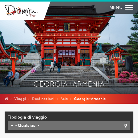
Togg
MENU
GEORGIA+ARMENIA
Viaggi
Destinazioni
Asia
Georgia+Armenia
Tipologia di viaggio
- Qualsiasi -