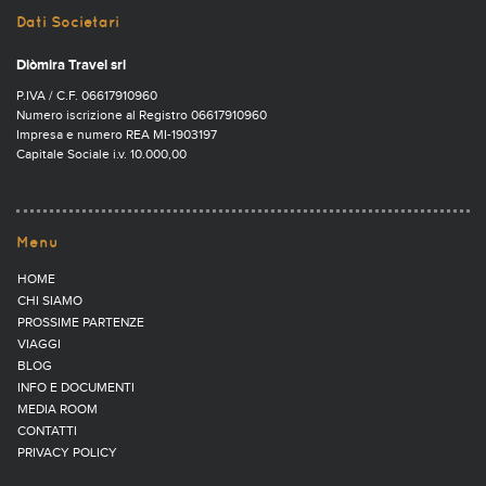
Dati Societari
Diòmira Travel srl
P.IVA / C.F. 06617910960
Numero iscrizione al Registro 06617910960
Impresa e numero REA MI-1903197
Capitale Sociale i.v. 10.000,00
Menu
HOME
CHI SIAMO
PROSSIME PARTENZE
VIAGGI
BLOG
INFO E DOCUMENTI
MEDIA ROOM
CONTATTI
PRIVACY POLICY