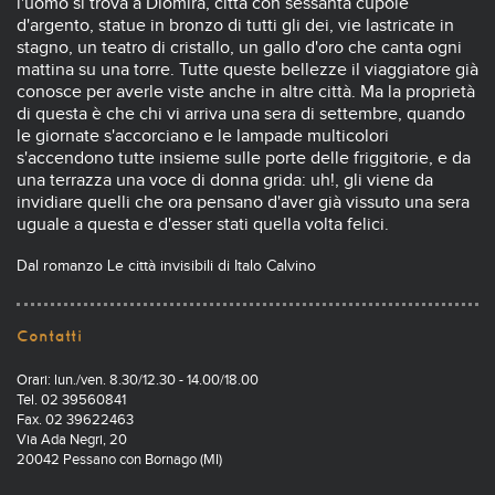
l'uomo si trova a Diòmira, città con sessanta cupole
d'argento, statue in bronzo di tutti gli dei, vie lastricate in
stagno, un teatro di cristallo, un gallo d'oro che canta ogni
mattina su una torre. Tutte queste bellezze il viaggiatore già
conosce per averle viste anche in altre città. Ma la proprietà
di questa è che chi vi arriva una sera di settembre, quando
le giornate s'accorciano e le lampade multicolori
s'accendono tutte insieme sulle porte delle friggitorie, e da
una terrazza una voce di donna grida: uh!, gli viene da
invidiare quelli che ora pensano d'aver già vissuto una sera
uguale a questa e d'esser stati quella volta felici.
Dal romanzo Le città invisibili di Italo Calvino
Contatti
Orari: lun./ven. 8.30/12.30 - 14.00/18.00
Tel. 02 39560841
Fax. 02 39622463
Via Ada Negri, 20
20042 Pessano con Bornago (MI)