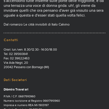
s'accendono tutte insieme sulle porte delle friggitorie, e da
una terrazza una voce di donna grida: uh!, gli viene da
invidiare quelli che ora pensano d'aver già vissuto una sera
uguale a questa e d'esser stati quella volta felici.
Dal romanzo Le città invisibili di Italo Calvino
Contatti
Orari: lun./ven. 8.30/12.30 - 14.00/18.00
Tel. 02 39560841
Fax. 02 39622463
Via Ada Negri, 20
20042 Pessano con Bornago (MI)
Dati Societari
Diòmira Travel srl
P.IVA / C.F. 06617910960
Numero iscrizione al Registro 06617910960
Impresa e numero REA MI-1903197