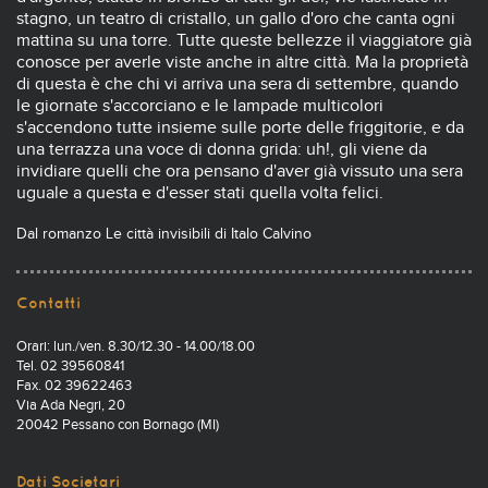
stagno, un teatro di cristallo, un gallo d'oro che canta ogni
mattina su una torre. Tutte queste bellezze il viaggiatore già
conosce per averle viste anche in altre città. Ma la proprietà
di questa è che chi vi arriva una sera di settembre, quando
le giornate s'accorciano e le lampade multicolori
s'accendono tutte insieme sulle porte delle friggitorie, e da
una terrazza una voce di donna grida: uh!, gli viene da
invidiare quelli che ora pensano d'aver già vissuto una sera
uguale a questa e d'esser stati quella volta felici.
Dal romanzo Le città invisibili di Italo Calvino
Contatti
Orari: lun./ven. 8.30/12.30 - 14.00/18.00
Tel. 02 39560841
Fax. 02 39622463
Via Ada Negri, 20
20042 Pessano con Bornago (MI)
Dati Societari