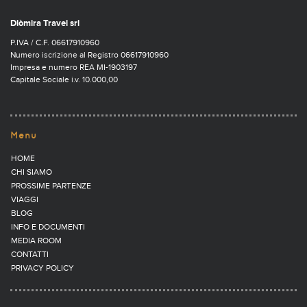
Diòmira Travel srl
P.IVA / C.F. 06617910960
Numero iscrizione al Registro 06617910960
Impresa e numero REA MI-1903197
Capitale Sociale i.v. 10.000,00
Menu
HOME
CHI SIAMO
PROSSIME PARTENZE
VIAGGI
BLOG
INFO E DOCUMENTI
MEDIA ROOM
CONTATTI
PRIVACY POLICY