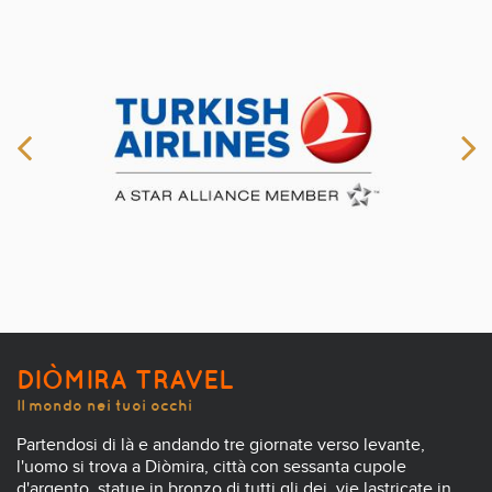
DIÒMIRA TRAVEL
Il mondo nei tuoi occhi
Partendosi di là e andando tre giornate verso levante,
l'uomo si trova a Diòmira, città con sessanta cupole
d'argento, statue in bronzo di tutti gli dei, vie lastricate in