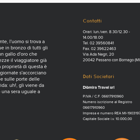
Contatti
Orari: lun./ven. 8.30/12.30 -
14.00/18.00
nte, l'uomo si trova a
Tel. 02 39560841
 in bronzo di tutti gli
Fax. 02 39622463
 un gallo d'oro che
Via Ada Negri, 20
zze il viaggiatore già
20042 Pessano con Bornago (MI
a proprietà di questa è
 giornate s'accorciano
Dati Societari
e sulle porte delle
ida: uh!, gli viene da
Diòmira Travel srl
o una sera uguale a
P.IVA / C.F. 06617910960
Numero iscrizione al Registro
06617910960
Impresa e numero REA MI-190319
Capitale Sociale i.v. 10.000,00