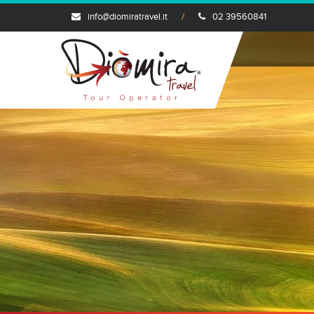
info@diomiratravel.it
02 39560841