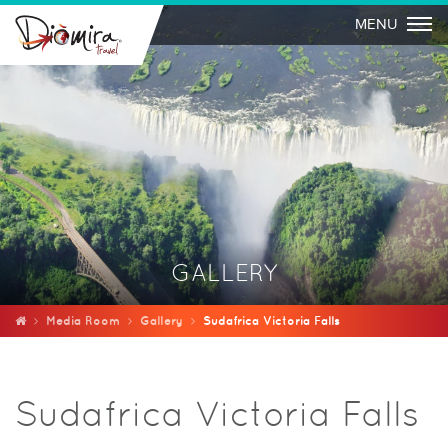
Togg
MENU
GALLERY
Media Room
Gallery
Sudafrica Victoria Falls
Sudafrica Victoria Falls