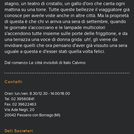
stagno, un teatro di cristallo, un gallo d'oro che canta ogni
mattina su una torre. Tutte queste bellezze il viaggiatore già
conosce per averle viste anche in altre città. Ma la proprietà
di questa è che chi vi arriva una sera di settembre, quando
le giornate s'accorciano e le lampade multicolori
s'accendono tutte insieme sulle porte delle friggitorie, e da
una terrazza una voce di donna grida: uh!, gli viene da
invidiare quelli che ora pensano d'aver già vissuto una sera
uguale a questa e d'esser stati quella volta felici.
Dal romanzo Le città invisibili di Italo Calvino
Contatti
Orari: lun./ven. 8.30/12.30 - 14.00/18.00
Tel. 02 39560841
Fax. 02 39622463
Via Ada Negri, 20
20042 Pessano con Bornago (MI)
Dati Societari