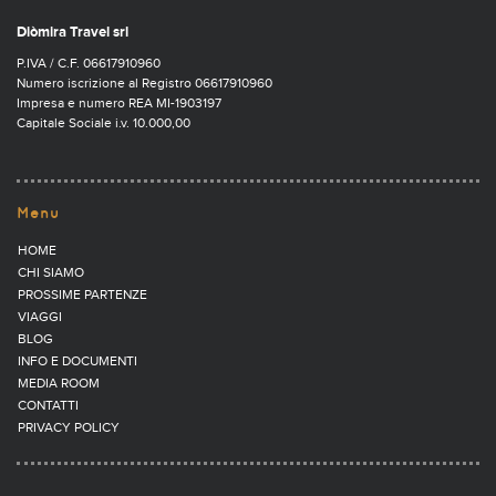
Diòmira Travel srl
P.IVA / C.F. 06617910960
Numero iscrizione al Registro 06617910960
Impresa e numero REA MI-1903197
Capitale Sociale i.v. 10.000,00
Menu
HOME
CHI SIAMO
PROSSIME PARTENZE
VIAGGI
BLOG
INFO E DOCUMENTI
MEDIA ROOM
CONTATTI
PRIVACY POLICY