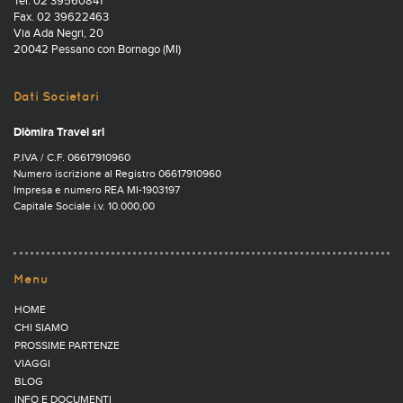
Tel. 02 39560841
Fax. 02 39622463
Via Ada Negri, 20
20042 Pessano con Bornago (MI)
Dati Societari
Diòmira Travel srl
P.IVA / C.F. 06617910960
Numero iscrizione al Registro 06617910960
Impresa e numero REA MI-1903197
Capitale Sociale i.v. 10.000,00
Menu
HOME
CHI SIAMO
PROSSIME PARTENZE
VIAGGI
BLOG
INFO E DOCUMENTI