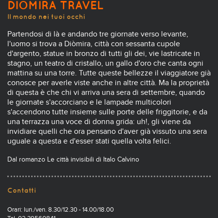
DIÒMIRA TRAVEL
Il mondo nei tuoi occhi
Partendosi di là e andando tre giornate verso levante,
l'uomo si trova a Diòmira, città con sessanta cupole
d'argento, statue in bronzo di tutti gli dei, vie lastricate in
stagno, un teatro di cristallo, un gallo d'oro che canta ogni
mattina su una torre. Tutte queste bellezze il viaggiatore già
conosce per averle viste anche in altre città. Ma la proprietà
di questa è che chi vi arriva una sera di settembre, quando
le giornate s'accorciano e le lampade multicolori
s'accendono tutte insieme sulle porte delle friggitorie, e da
una terrazza una voce di donna grida: uh!, gli viene da
invidiare quelli che ora pensano d'aver già vissuto una sera
uguale a questa e d'esser stati quella volta felici.
Dal romanzo Le città invisibili di Italo Calvino
Contatti
Orari: lun./ven. 8.30/12.30 - 14.00/18.00