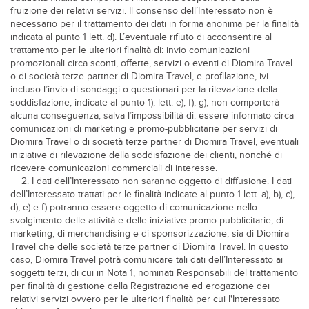
fruizione dei relativi servizi. Il consenso dell’Interessato non è
necessario per il trattamento dei dati in forma anonima per la finalità
indicata al punto 1 lett. d). L’eventuale rifiuto di acconsentire al
trattamento per le ulteriori finalità di: invio comunicazioni
promozionali circa sconti, offerte, servizi o eventi di Diomira Travel
o di società terze partner di Diomira Travel, e profilazione, ivi
incluso l’invio di sondaggi o questionari per la rilevazione della
soddisfazione, indicate al punto 1), lett. e), f), g), non comporterà
alcuna conseguenza, salva l’impossibilità di: essere informato circa
comunicazioni di marketing e promo-pubblicitarie per servizi di
Diomira Travel o di società terze partner di Diomira Travel, eventuali
iniziative di rilevazione della soddisfazione dei clienti, nonché di
ricevere comunicazioni commerciali di interesse.
2. I dati dell’Interessato non saranno oggetto di diffusione. I dati
dell’Interessato trattati per le finalità indicate al punto 1 lett. a), b), c),
d), e) e f) potranno essere oggetto di comunicazione nello
svolgimento delle attività e delle iniziative promo-pubblicitarie, di
marketing, di merchandising e di sponsorizzazione, sia di Diomira
Travel che delle società terze partner di Diomira Travel. In questo
caso, Diomira Travel potrà comunicare tali dati dell’Interessato ai
soggetti terzi, di cui in Nota 1, nominati Responsabili del trattamento
per finalità di gestione della Registrazione ed erogazione dei
relativi servizi ovvero per le ulteriori finalità per cui l'Interessato