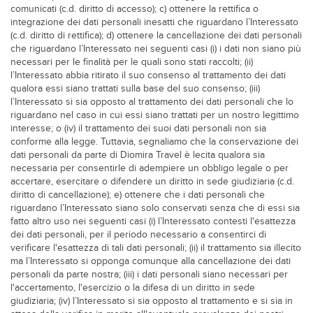
comunicati (c.d. diritto di accesso); c) ottenere la rettifica o
integrazione dei dati personali inesatti che riguardano l’Interessato
(c.d. diritto di rettifica); d) ottenere la cancellazione dei dati personali
che riguardano l’Interessato nei seguenti casi (i) i dati non siano più
necessari per le finalità per le quali sono stati raccolti; (ii)
l’Interessato abbia ritirato il suo consenso al trattamento dei dati
qualora essi siano trattati sulla base del suo consenso; (iii)
l’Interessato si sia opposto al trattamento dei dati personali che lo
riguardano nel caso in cui essi siano trattati per un nostro legittimo
interesse; o (iv) il trattamento dei suoi dati personali non sia
conforme alla legge. Tuttavia, segnaliamo che la conservazione dei
dati personali da parte di Diomira Travel è lecita qualora sia
necessaria per consentirle di adempiere un obbligo legale o per
accertare, esercitare o difendere un diritto in sede giudiziaria (c.d.
diritto di cancellazione); e) ottenere che i dati personali che
riguardano l’Interessato siano solo conservati senza che di essi sia
fatto altro uso nei seguenti casi (i) l’Interessato contesti l'esattezza
dei dati personali, per il periodo necessario a consentirci di
verificare l'esattezza di tali dati personali; (ii) il trattamento sia illecito
ma l’Interessato si opponga comunque alla cancellazione dei dati
personali da parte nostra; (iii) i dati personali siano necessari per
l'accertamento, l'esercizio o la difesa di un diritto in sede
giudiziaria; (iv) l’Interessato si sia opposto al trattamento e si sia in