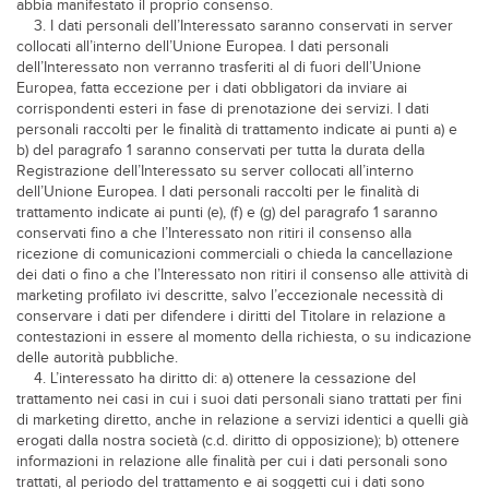
abbia manifestato il proprio consenso.
3. I dati personali dell’Interessato saranno conservati in server
collocati all’interno dell’Unione Europea. I dati personali
dell’Interessato non verranno trasferiti al di fuori dell’Unione
Europea, fatta eccezione per i dati obbligatori da inviare ai
corrispondenti esteri in fase di prenotazione dei servizi. I dati
personali raccolti per le finalità di trattamento indicate ai punti a) e
b) del paragrafo 1 saranno conservati per tutta la durata della
Registrazione dell’Interessato su server collocati all’interno
dell’Unione Europea. I dati personali raccolti per le finalità di
trattamento indicate ai punti (e), (f) e (g) del paragrafo 1 saranno
conservati fino a che l’Interessato non ritiri il consenso alla
ricezione di comunicazioni commerciali o chieda la cancellazione
dei dati o fino a che l’Interessato non ritiri il consenso alle attività di
marketing profilato ivi descritte, salvo l’eccezionale necessità di
conservare i dati per difendere i diritti del Titolare in relazione a
contestazioni in essere al momento della richiesta, o su indicazione
delle autorità pubbliche.
4. L’interessato ha diritto di: a) ottenere la cessazione del
trattamento nei casi in cui i suoi dati personali siano trattati per fini
di marketing diretto, anche in relazione a servizi identici a quelli già
erogati dalla nostra società (c.d. diritto di opposizione); b) ottenere
informazioni in relazione alle finalità per cui i dati personali sono
trattati, al periodo del trattamento e ai soggetti cui i dati sono