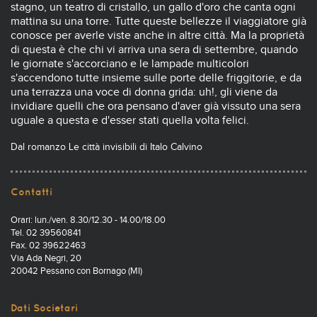
stagno, un teatro di cristallo, un gallo d'oro che canta ogni
mattina su una torre. Tutte queste bellezze il viaggiatore già
conosce per averle viste anche in altre città. Ma la proprietà
di questa è che chi vi arriva una sera di settembre, quando
le giornate s'accorciano e le lampade multicolori
s'accendono tutte insieme sulle porte delle friggitorie, e da
una terrazza una voce di donna grida: uh!, gli viene da
invidiare quelli che ora pensano d'aver già vissuto una sera
uguale a questa e d'esser stati quella volta felici.
Dal romanzo Le città invisibili di Italo Calvino
Contatti
Orari: lun./ven. 8.30/12.30 - 14.00/18.00
Tel. 02 39560841
Fax. 02 39622463
Via Ada Negri, 20
20042 Pessano con Bornago (MI)
Dati Societari