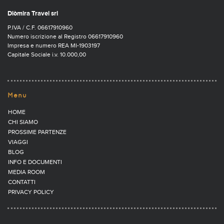
Diòmira Travel srl
P.IVA / C.F. 06617910960
Numero iscrizione al Registro 06617910960
Impresa e numero REA MI-1903197
Capitale Sociale i.v. 10.000,00
Menu
HOME
CHI SIAMO
PROSSIME PARTENZE
VIAGGI
BLOG
INFO E DOCUMENTI
MEDIA ROOM
CONTATTI
PRIVACY POLICY