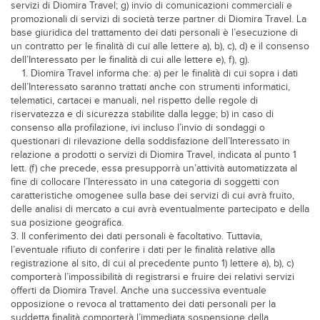
servizi di Diomira Travel; g) invio di comunicazioni commerciali e
promozionali di servizi di società terze partner di Diomira Travel. La
base giuridica del trattamento dei dati personali è l’esecuzione di
un contratto per le finalità di cui alle lettere a), b), c), d) e il consenso
dell’Interessato per le finalità di cui alle lettere e), f), g).
1. Diomira Travel informa che: a) per le finalità di cui sopra i dati
dell’Interessato saranno trattati anche con strumenti informatici,
telematici, cartacei e manuali, nel rispetto delle regole di
riservatezza e di sicurezza stabilite dalla legge; b) in caso di
consenso alla profilazione, ivi incluso l’invio di sondaggi o
questionari di rilevazione della soddisfazione dell’Interessato in
relazione a prodotti o servizi di Diomira Travel, indicata al punto 1
lett. (f) che precede, essa presupporrà un’attività automatizzata al
fine di collocare l’Interessato in una categoria di soggetti con
caratteristiche omogenee sulla base dei servizi di cui avrà fruito,
delle analisi di mercato a cui avrà eventualmente partecipato e della
sua posizione geografica.
3. Il conferimento dei dati personali è facoltativo. Tuttavia,
l’eventuale rifiuto di conferire i dati per le finalità relative alla
registrazione al sito, di cui al precedente punto 1) lettere a), b), c)
comporterà l’impossibilità di registrarsi e fruire dei relativi servizi
offerti da Diomira Travel. Anche una successiva eventuale
opposizione o revoca al trattamento dei dati personali per la
suddetta finalità comporterà l’immediata sospensione della