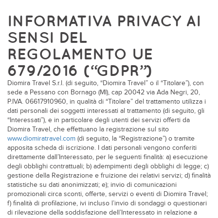
INFORMATIVA PRIVACY AI
SENSI DEL
REGOLAMENTO UE
679/2016 (“GDPR”)
Diomira Travel S.r.l. (di seguito, “Diomira Travel” o il “Titolare”), con
sede a Pessano con Bornago (MI), cap 20042 via Ada Negri, 20,
P.IVA. 06617910960, in qualità di “Titolare” del trattamento utilizza i
dati personali dei soggetti interessati al trattamento (di seguito, gli
“Interessati”), e in particolare degli utenti dei servizi offerti da
Diomira Travel, che effettuano la registrazione sul sito
www.diomiratravel.com
(di seguito, la “Registrazione”) o tramite
apposita scheda di iscrizione. I dati personali vengono conferiti
direttamente dall’Interessato, per le seguenti finalità: a) esecuzione
degli obblighi contrattuali; b) adempimenti degli obblighi di legge; c)
gestione della Registrazione e fruizione dei relativi servizi; d) finalità
statistiche su dati anonimizzati; e); invio di comunicazioni
promozionali circa sconti, offerte, servizi o eventi di Diomira Travel;
f) finalità di profilazione, ivi incluso l’invio di sondaggi o questionari
di rilevazione della soddisfazione dell’Interessato in relazione a