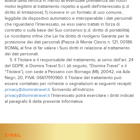
attesa della verifica in merito all'eventuale prevalenza dei nostri
motivi legittimi al trattamento rispetto a quelli dell'interessato (c.d.
diritto di limitazione); f) ricevere in un formato di uso comune,
leggibile da dispositivo automatico e interoperabile i dati personali
che riguardano l’Interessato, se essi siano trattati in forza di
contratto o sulla base del Suo consenso (c.d. diritto di portabilità).
Le ricordiamo infine che Lei ha diritto di rivolgersi Garante per la
protezione dei dati personali (Piazza di Monte Citorio n. 121, 00186
ROMA), al fine di far valere i Suoi diritti in relazione al trattamento
dei dati personali.
5. Il Titolare e il responsabile del trattamento, ai sensi dell’art. 24
del GDPR, è Diomira Travel S.r.l. (di seguito, “Diomira Travel” o il
“Titolare”), con sede a Pessano con Bornago (MI), 20042, via Ada
Negri, 20, P.IVA. 06617910960. Il Titolare del trattamento può
essere contattato per richieste o segnalazioni ai seguenti recapiti:
privacy@diomiratravel.it
. Scrivendo all’indirizzo
privacy@diomiratravel.it
l’Interessato potrà esercitare i diritti indicati
al paragrafo 6 della presente Informativa.
E-MAIL