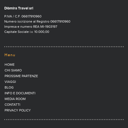
Diòmira Travel srl
P.IVA / C.F. 06617910960
Numero iscrizione al Registro 06617910960
Impresa e numero REA MI-1903197
Capitale Sociale i.v. 10.000,00
Menu
HOME
CHI SIAMO
PROSSIME PARTENZE
VIAGGI
BLOG
INFO E DOCUMENTI
MEDIA ROOM
CONTATTI
PRIVACY POLICY