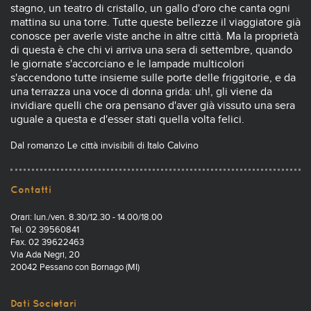
stagno, un teatro di cristallo, un gallo d'oro che canta ogni
mattina su una torre. Tutte queste bellezze il viaggiatore già
conosce per averle viste anche in altre città. Ma la proprietà
di questa è che chi vi arriva una sera di settembre, quando
le giornate s'accorciano e le lampade multicolori
s'accendono tutte insieme sulle porte delle friggitorie, e da
una terrazza una voce di donna grida: uh!, gli viene da
invidiare quelli che ora pensano d'aver già vissuto una sera
uguale a questa e d'esser stati quella volta felici.
Dal romanzo Le città invisibili di Italo Calvino
Contatti
Orari: lun./ven. 8.30/12.30 - 14.00/18.00
Tel. 02 39560841
Fax. 02 39622463
Via Ada Negri, 20
20042 Pessano con Bornago (MI)
Dati Societari