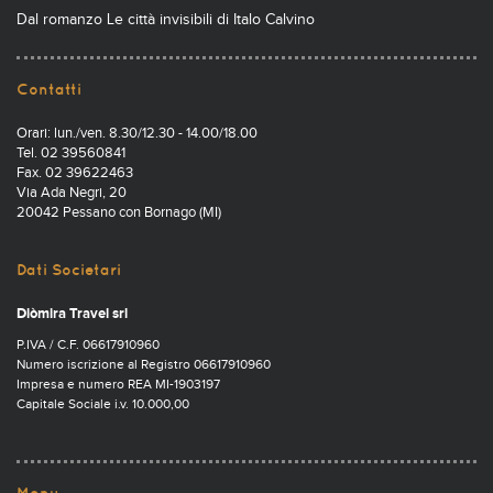
Dal romanzo Le città invisibili di Italo Calvino
Contatti
Orari: lun./ven. 8.30/12.30 - 14.00/18.00
Tel. 02 39560841
Fax. 02 39622463
Via Ada Negri, 20
20042 Pessano con Bornago (MI)
Dati Societari
Diòmira Travel srl
P.IVA / C.F. 06617910960
Numero iscrizione al Registro 06617910960
Impresa e numero REA MI-1903197
Capitale Sociale i.v. 10.000,00