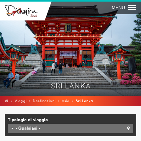
Togg
MENU
SRI LANKA
Viaggi
Destinazioni
Asia
Sri Lanka
Tipologia di viaggio
- Qualsiasi -