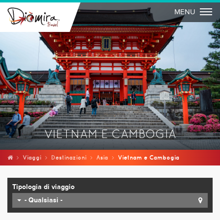
Togg
MENU
VIETNAM E CAMBOGIA
Viaggi
Destinazioni
Asia
Vietnam e Cambogia
Tipologia di viaggio
- Qualsiasi -