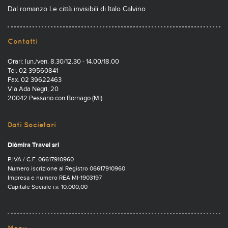
Dal romanzo Le città invisibili di Italo Calvino
Contatti
Orari: lun./ven. 8.30/12.30 - 14.00/18.00
Tel. 02 39560841
Fax. 02 39622463
Via Ada Negri, 20
20042 Pessano con Bornago (MI)
Dati Societari
Diòmira Travel srl
P.IVA / C.F. 06617910960
Numero iscrizione al Registro 06617910960
Impresa e numero REA MI-1903197
Capitale Sociale i.v. 10.000,00