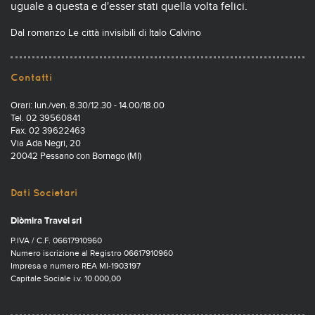
uguale a questa e d'esser stati quella volta felici.
Dal romanzo Le città invisibili di Italo Calvino
Contatti
Orari: lun./ven. 8.30/12.30 - 14.00/18.00
Tel. 02 39560841
Fax. 02 39622463
Via Ada Negri, 20
20042 Pessano con Bornago (MI)
Dati Societari
Diòmira Travel srl
P.IVA / C.F. 06617910960
Numero iscrizione al Registro 06617910960
Impresa e numero REA MI-1903197
Capitale Sociale i.v. 10.000,00