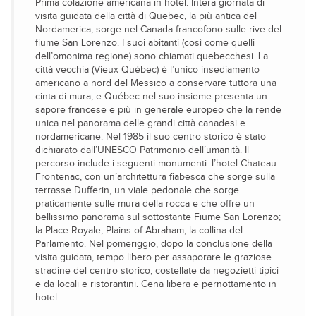
Prima colazione americana in hotel. Intera giornata di
visita guidata della città di Quebec, la più antica del
Nordamerica, sorge nel Canada francofono sulle rive del
fiume San Lorenzo. I suoi abitanti (così come quelli
dell’omonima regione) sono chiamati quebecchesi. La
città vecchia (Vieux Québec) è l’unico insediamento
americano a nord del Messico a conservare tuttora una
cinta di mura, e Québec nel suo insieme presenta un
sapore francese e più in generale europeo che la rende
unica nel panorama delle grandi città canadesi e
nordamericane. Nel 1985 il suo centro storico è stato
dichiarato dall’UNESCO Patrimonio dell’umanità. Il
percorso include i seguenti monumenti: l’hotel Chateau
Frontenac, con un’architettura fiabesca che sorge sulla
terrasse Dufferin, un viale pedonale che sorge
praticamente sulle mura della rocca e che offre un
bellissimo panorama sul sottostante Fiume San Lorenzo;
la Place Royale; Plains of Abraham, la collina del
Parlamento. Nel pomeriggio, dopo la conclusione della
visita guidata, tempo libero per assaporare le graziose
stradine del centro storico, costellate da negozietti tipici
e da locali e ristorantini. Cena libera e pernottamento in
hotel.