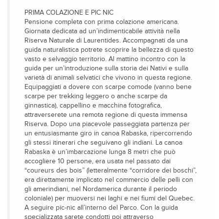
PRIMA COLAZIONE E PIC NIC
Pensione completa con prima colazione americana.
Giornata dedicata ad un’indimenticabile attività nella
Riserva Naturale di Laurentides. Accompagnati da una
guida naturalistica potrete scoprire la bellezza di questo
vasto e selvaggio territorio. Al mattino incontro con la
guida per un’introduzione sulla storia dei Nativi e sulla
varietà di animali selvatici che vivono in questa regione.
Equipaggiati a dovere con scarpe comode (vanno bene
scarpe per trekking leggero o anche scarpe da
ginnastica), cappellino e macchina fotografica,
attraverserete una remota regione di questa immensa
Riserva. Dopo una piacevole passeggiata partenza per
un entusiasmante giro in canoa Rabaska, ripercorrendo
gli stessi itinerari che seguivano gli indiani. La canoa
Rabaska è un’imbarcazione lunga 8 metri che può
accogliere 10 persone, era usata nel passato dai
“coureurs des bois” (letteralmente “corridore dei boschi”,
era direttamente implicato nel commercio delle pelli con
gli amerindiani, nel Nordamerica durante il periodo
coloniale) per muoversi nei laghi e nei fiumi del Quebec.
A seguire pic-nic all’interno del Parco. Con la guida
specializzata sarete condotti poi attraverso