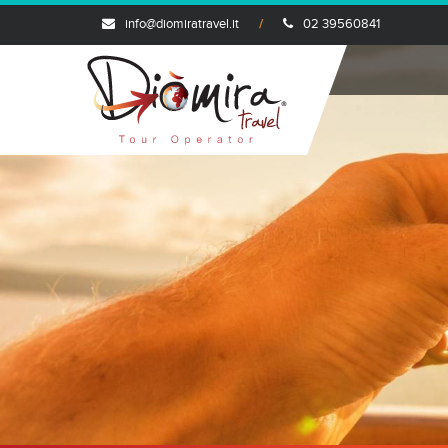
info@diomiratravel.it
02 39560841