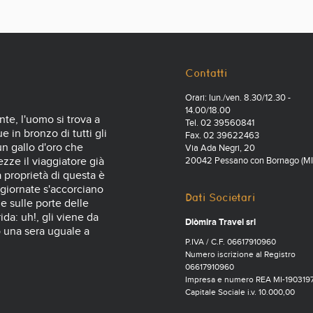
Contatti
Orari: lun./ven. 8.30/12.30 -
14.00/18.00
nte, l'uomo si trova a
Tel. 02 39560841
 in bronzo di tutti gli
Fax. 02 39622463
 un gallo d'oro che
Via Ada Negri, 20
zze il viaggiatore già
20042 Pessano con Bornago (MI
a proprietà di questa è
 giornate s'accorciano
Dati Societari
e sulle porte delle
ida: uh!, gli viene da
Diòmira Travel srl
o una sera uguale a
P.IVA / C.F. 06617910960
Numero iscrizione al Registro
06617910960
Impresa e numero REA MI-190319
Capitale Sociale i.v. 10.000,00