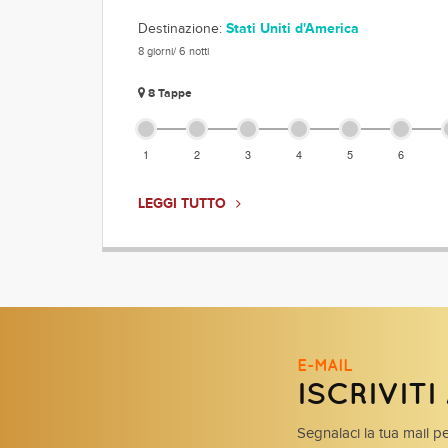
Destinazione:
Stati Uniti d'America
8 giorni/ 6 notti
8 Tappe
1
2
3
4
5
6
LEGGI TUTTO
E-MAIL
ISCRIVIT
Segnalaci la tua mail pe