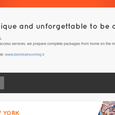
nique and unforgettable to be 
.
d access services, we prepare complete packages from home on the marke
te:
www.diomiraincoming.it
W YORK