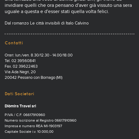
invidiare quelli che ora pensano d'aver già vissuto una sera
uguale a questa e d'esser stati quella volta felici.
Dal romanzo Le città invisibili di Italo Calvino
Contatti
Orari: lun./ven. 8.30/12.30 - 14.00/18.00
Tel. 02 39560841
Fax. 02 39622463
Via Ada Negri, 20
20042 Pessano con Bornago (MI)
Dati Societari
Diòmira Travel srl
P.IVA / C.F. 06617910960
Numero iscrizione al Registro 06617910960
Impresa e numero REA MI-1903197
Capitale Sociale i.v. 10.000,00