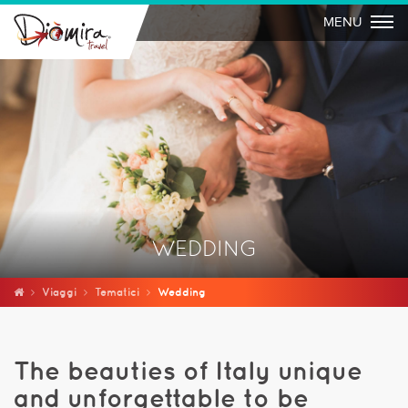
Togg
MENU
WEDDING
Viaggi
Tematici
Wedding
The beauties of Italy unique
and unforgettable to be