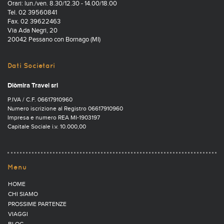
Orari: lun./ven. 8.30/12.30 - 14.00/18.00
Tel. 02 39560841
Fax. 02 39622463
Via Ada Negri, 20
20042 Pessano con Bornago (MI)
Dati Societari
Diòmira Travel srl
P.IVA / C.F. 06617910960
Numero iscrizione al Registro 06617910960
Impresa e numero REA MI-1903197
Capitale Sociale i.v. 10.000,00
Menu
HOME
CHI SIAMO
PROSSIME PARTENZE
VIAGGI