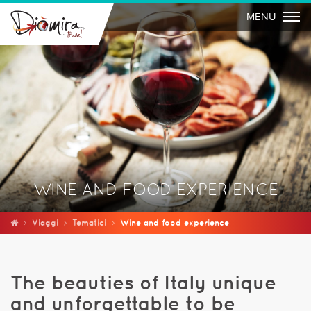
Togg
MENU
WINE AND FOOD EXPERIENCE
Viaggi
Tematici
Wine and food experience
The beauties of Italy unique
and unforgettable to be