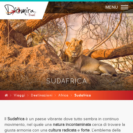
Togg
MENU
SUDAFRICA
Viaggi
Destinazioni
Africa
Sudafrica
Il
Sudafrica
è un paese vibrante dove tutto sembra in continuo
movimento, nel quale una
natura incontaminata
cerca di trovare la
giusta armonia con una
cultura radicata
e
forte
. L’emblema della