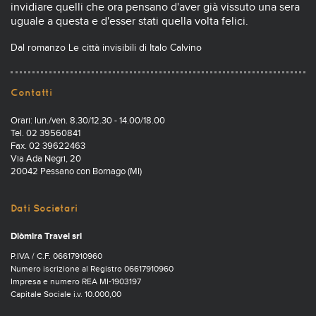
invidiare quelli che ora pensano d'aver già vissuto una sera
uguale a questa e d'esser stati quella volta felici.
Dal romanzo Le città invisibili di Italo Calvino
Contatti
Orari: lun./ven. 8.30/12.30 - 14.00/18.00
Tel. 02 39560841
Fax. 02 39622463
Via Ada Negri, 20
20042 Pessano con Bornago (MI)
Dati Societari
Diòmira Travel srl
P.IVA / C.F. 06617910960
Numero iscrizione al Registro 06617910960
Impresa e numero REA MI-1903197
Capitale Sociale i.v. 10.000,00