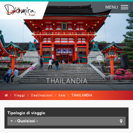
Togg
MENU
THAILANDIA
Viaggi
Destinazioni
Asia
THAILANDIA
Tipologia di viaggio
- Qualsiasi -