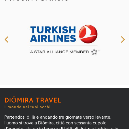
DIÒMIRA TRAVEL
Il mondo nei tuoi occhi
Partendosi di là e andando tre giornate verso levante,
l'uomo si trova a Diòmira, città con sessanta cupole
d'argento, statue in bronzo di tutti gli dei, vie lastricate in