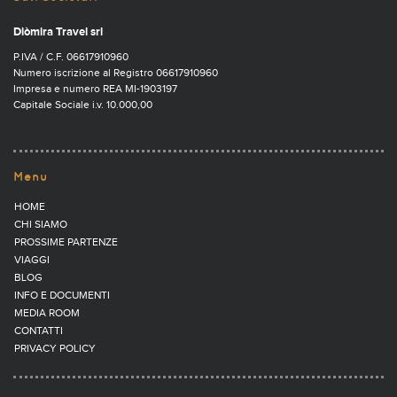
Diòmira Travel srl
P.IVA / C.F. 06617910960
Numero iscrizione al Registro 06617910960
Impresa e numero REA MI-1903197
Capitale Sociale i.v. 10.000,00
Menu
HOME
CHI SIAMO
PROSSIME PARTENZE
VIAGGI
BLOG
INFO E DOCUMENTI
MEDIA ROOM
CONTATTI
PRIVACY POLICY