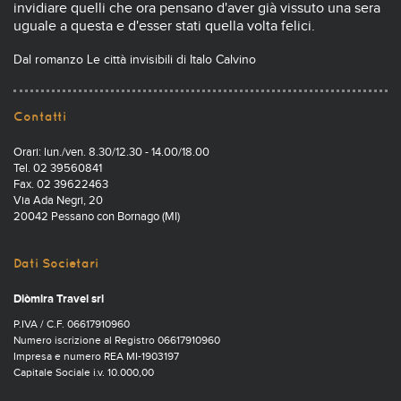
invidiare quelli che ora pensano d'aver già vissuto una sera
uguale a questa e d'esser stati quella volta felici.
Dal romanzo Le città invisibili di Italo Calvino
Contatti
Orari: lun./ven. 8.30/12.30 - 14.00/18.00
Tel. 02 39560841
Fax. 02 39622463
Via Ada Negri, 20
20042 Pessano con Bornago (MI)
Dati Societari
Diòmira Travel srl
P.IVA / C.F. 06617910960
Numero iscrizione al Registro 06617910960
Impresa e numero REA MI-1903197
Capitale Sociale i.v. 10.000,00