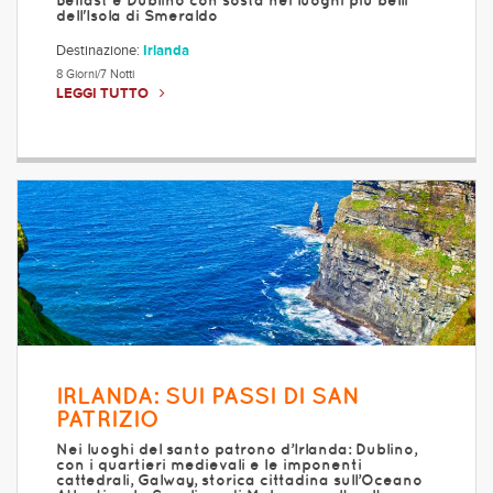
Belfast e Dublino con sosta nei luoghi più belli
dell'Isola di Smeraldo
Destinazione:
Irlanda
8 Giorni/7 Notti
LEGGI TUTTO
IRLANDA: SUI PASSI DI SAN
PATRIZIO
Nei luoghi del santo patrono d’Irlanda: Dublino,
con i quartieri medievali e le imponenti
cattedrali, Galway, storica cittadina sull’Oceano