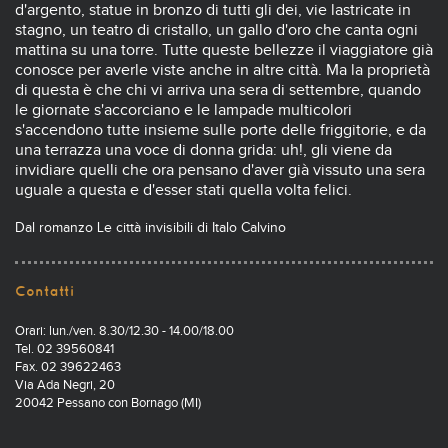
d'argento, statue in bronzo di tutti gli dei, vie lastricate in
stagno, un teatro di cristallo, un gallo d'oro che canta ogni
mattina su una torre. Tutte queste bellezze il viaggiatore già
conosce per averle viste anche in altre città. Ma la proprietà
di questa è che chi vi arriva una sera di settembre, quando
le giornate s'accorciano e le lampade multicolori
s'accendono tutte insieme sulle porte delle friggitorie, e da
una terrazza una voce di donna grida: uh!, gli viene da
invidiare quelli che ora pensano d'aver già vissuto una sera
uguale a questa e d'esser stati quella volta felici.
Dal romanzo Le città invisibili di Italo Calvino
Contatti
Orari: lun./ven. 8.30/12.30 - 14.00/18.00
Tel. 02 39560841
Fax. 02 39622463
Via Ada Negri, 20
20042 Pessano con Bornago (MI)