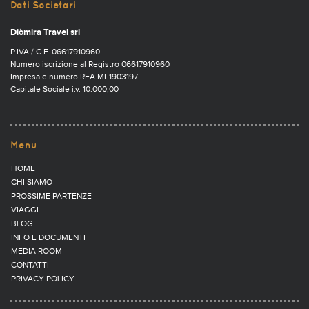
Dati Societari
Diòmira Travel srl
P.IVA / C.F. 06617910960
Numero iscrizione al Registro 06617910960
Impresa e numero REA MI-1903197
Capitale Sociale i.v. 10.000,00
Menu
HOME
CHI SIAMO
PROSSIME PARTENZE
VIAGGI
BLOG
INFO E DOCUMENTI
MEDIA ROOM
CONTATTI
PRIVACY POLICY