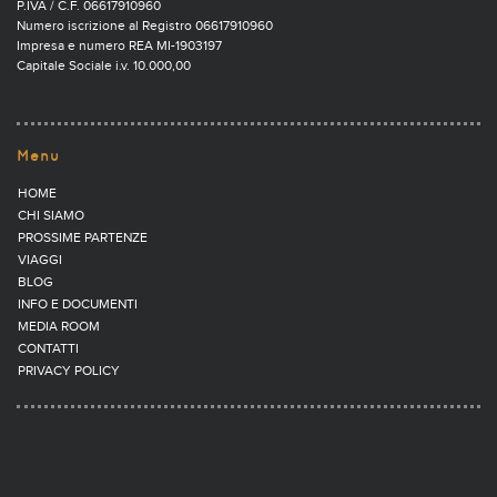
P.IVA / C.F. 06617910960
Numero iscrizione al Registro 06617910960
Impresa e numero REA MI-1903197
Capitale Sociale i.v. 10.000,00
Menu
HOME
CHI SIAMO
PROSSIME PARTENZE
VIAGGI
BLOG
INFO E DOCUMENTI
MEDIA ROOM
CONTATTI
PRIVACY POLICY