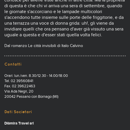
conosce per averle viste anche in altre città. Ma la proprietà
di questa è che chi vi arriva una sera di settembre, quando
le giornate s'accorciano e le lampade multicolori
s'accendono tutte insieme sulle porte delle friggitorie, e da
una terrazza una voce di donna grida: uh!, gli viene da
invidiare quelli che ora pensano d'aver già vissuto una sera
uguale a questa e d'esser stati quella volta felici.
Dal romanzo Le città invisibili di Italo Calvino
Contatti
Orari: lun./ven. 8.30/12.30 - 14.00/18.00
Tel. 02 39560841
Fax. 02 39622463
Via Ada Negri, 20
20042 Pessano con Bornago (MI)
Dati Societari
Diòmira Travel srl