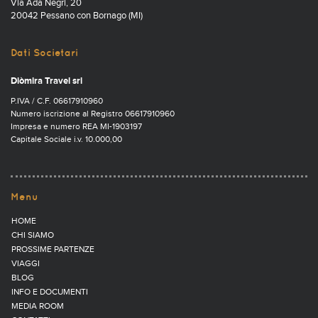
Via Ada Negri, 20
20042 Pessano con Bornago (MI)
Dati Societari
Diòmira Travel srl
P.IVA / C.F. 06617910960
Numero iscrizione al Registro 06617910960
Impresa e numero REA MI-1903197
Capitale Sociale i.v. 10.000,00
Menu
HOME
CHI SIAMO
PROSSIME PARTENZE
VIAGGI
BLOG
INFO E DOCUMENTI
MEDIA ROOM