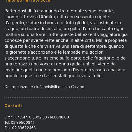
Il mondo nei tuoi occhi
Partendosi di là e andando tre giornate verso levante,
l'uomo si trova a Diòmira, città con sessanta cupole
d'argento, statue in bronzo di tutti gli dei, vie lastricate in
stagno, un teatro di cristallo, un gallo d'oro che canta ogni
mattina su una torre. Tutte queste bellezze il viaggiatore già
conosce per averle viste anche in altre città. Ma la proprietà
di questa è che chi vi arriva una sera di settembre, quando
le giornate s'accorciano e le lampade multicolori
s'accendono tutte insieme sulle porte delle friggitorie, e da
una terrazza una voce di donna grida: uh!, gli viene da
invidiare quelli che ora pensano d'aver già vissuto una sera
uguale a questa e d'esser stati quella volta felici.
Dal romanzo Le città invisibili di Italo Calvino
Contatti
Orari: lun./ven. 8.30/12.30 - 14.00/18.00
Tel. 02 39560841
Fax. 02 39622463