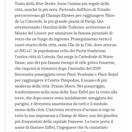
Visita della Rive Droite, forse l’anima più regale della
città, nonché la più nota. Partendo dall’Arco di Trionfo
percorreremo gli Champs Elysées per raggiungere Place
de La Concorde, la più grande piazza di Parigi. Qui
attraversando i Giardini delle Tuileries, arriveremo al
Museo del Louvre per ammirare la famosa piramide di
vetro che ne funge da ingresso. Proseguimento verso il
cuore storico della città, ossia l’Ile de la Citè, dove attorno
al 200 a.C. la popolazione celta dei Parisi fondarono
l’antica città di Lutezia. Qui sorge la Cattedrale di Notre
Dame, uno dei più famosi esempi di stile gotico francese,
che riaprirà ai visitatori dopo l’incendio del 2019.
Successiva passeggiata verso Place Vendome e Place Royal
per raggiungere il Centre Pimpodou, il museo di più
moderno della città. Pranzo libero. Nel pomeriggio,
trasferimento nella zona della Tour Eiffel per la visita alla
torre, che dopo essere stata inizialmente osteggiata dai
parigini, è diventata amatissima da tutti e il simbolo
stesso della città. L’intricata struttura d’acciaio si erge in
tutta la sua imponenza a Champ de Mars, uno dei giardini
più frequentati della capitale francese. La torre porta il
nome di Gustave Eiffel, l’ingegnere che fu contattato