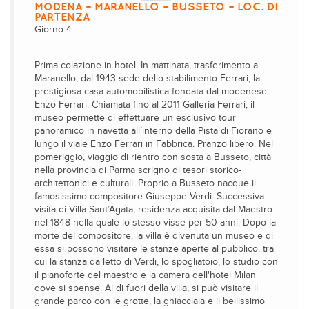
MODENA – MARANELLO – BUSSETO – LOC. DI
PARTENZA
Giorno 4
Prima colazione in hotel. In mattinata, trasferimento a
Maranello, dal 1943 sede dello stabilimento Ferrari, la
prestigiosa casa automobilistica fondata dal modenese
Enzo Ferrari. Chiamata fino al 2011 Galleria Ferrari, il
museo permette di effettuare un esclusivo tour
panoramico in navetta all’interno della Pista di Fiorano e
lungo il viale Enzo Ferrari in Fabbrica. Pranzo libero. Nel
pomeriggio, viaggio di rientro con sosta a Busseto, città
nella provincia di Parma scrigno di tesori storico-
architettonici e culturali. Proprio a Busseto nacque il
famosissimo compositore Giuseppe Verdi. Successiva
visita di Villa Sant’Agata, residenza acquisita dal Maestro
nel 1848 nella quale lo stesso visse per 50 anni. Dopo la
morte del compositore, la villa è divenuta un museo e di
essa si possono visitare le stanze aperte al pubblico, tra
cui la stanza da letto di Verdi, lo spogliatoio, lo studio con
il pianoforte del maestro e la camera dell'hotel Milan
dove si spense. Al di fuori della villa, si può visitare il
grande parco con le grotte, la ghiacciaia e il bellissimo