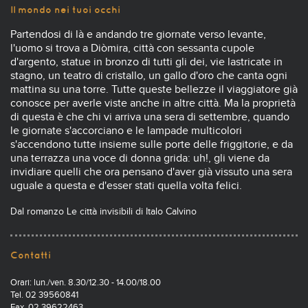
Il mondo nei tuoi occhi
Partendosi di là e andando tre giornate verso levante,
l'uomo si trova a Diòmira, città con sessanta cupole
d'argento, statue in bronzo di tutti gli dei, vie lastricate in
stagno, un teatro di cristallo, un gallo d'oro che canta ogni
mattina su una torre. Tutte queste bellezze il viaggiatore già
conosce per averle viste anche in altre città. Ma la proprietà
di questa è che chi vi arriva una sera di settembre, quando
le giornate s'accorciano e le lampade multicolori
s'accendono tutte insieme sulle porte delle friggitorie, e da
una terrazza una voce di donna grida: uh!, gli viene da
invidiare quelli che ora pensano d'aver già vissuto una sera
uguale a questa e d'esser stati quella volta felici.
Dal romanzo Le città invisibili di Italo Calvino
Contatti
Orari: lun./ven. 8.30/12.30 - 14.00/18.00
Tel. 02 39560841
Fax. 02 39622463