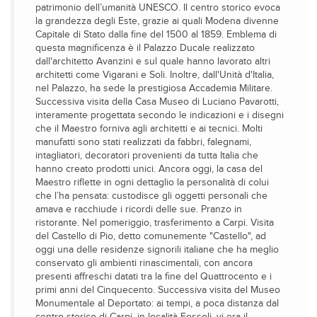
patrimonio dell’umanità UNESCO. Il centro storico evoca
la grandezza degli Este, grazie ai quali Modena divenne
Capitale di Stato dalla fine del 1500 al 1859. Emblema di
questa magnificenza è il Palazzo Ducale realizzato
dall'architetto Avanzini e sul quale hanno lavorato altri
architetti come Vigarani e Soli. Inoltre, dall'Unità d'Italia,
nel Palazzo, ha sede la prestigiosa Accademia Militare.
Successiva visita della Casa Museo di Luciano Pavarotti,
interamente progettata secondo le indicazioni e i disegni
che il Maestro forniva agli architetti e ai tecnici. Molti
manufatti sono stati realizzati da fabbri, falegnami,
intagliatori, decoratori provenienti da tutta Italia che
hanno creato prodotti unici. Ancora oggi, la casa del
Maestro riflette in ogni dettaglio la personalità di colui
che l’ha pensata: custodisce gli oggetti personali che
amava e racchiude i ricordi delle sue. Pranzo in
ristorante. Nel pomeriggio, trasferimento a Carpi. Visita
del Castello di Pio, detto comunemente "Castello", ad
oggi una delle residenze signorili italiane che ha meglio
conservato gli ambienti rinascimentali, con ancora
presenti affreschi datati tra la fine del Quattrocento e i
primi anni del Cinquecento. Successiva visita del Museo
Monumentale al Deportato: ai tempi, a poca distanza dal