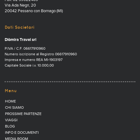
Via Ada Negri, 20
20042 Pessano con Bornago (MI)
Dati Societari
Diòmira Travel srl
P.IVA / C.F. 06617910960
Numero iscrizione al Registro 06617910960
Impresa e numero REA MI-1903197
Capitale Sociale i.v. 10.000,00
Menu
HOME
CHI SIAMO
PROSSIME PARTENZE
VIAGGI
BLOG
INFO E DOCUMENTI
MEDIA ROOM