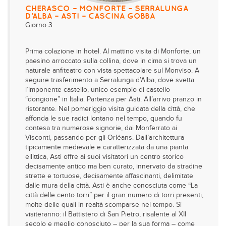
CHERASCO – MONFORTE – SERRALUNGA
D’ALBA – ASTI – CASCINA GOBBA
Giorno 3
Prima colazione in hotel. Al mattino visita di Monforte, un
paesino arroccato sulla collina, dove in cima si trova un
naturale anfiteatro con vista spettacolare sul Monviso. A
seguire trasferimento a Serralunga d’Alba, dove svetta
l’imponente castello, unico esempio di castello
“dongione” in Italia. Partenza per Asti. All’arrivo pranzo in
ristorante. Nel pomeriggio visita guidata della città, che
affonda le sue radici lontano nel tempo, quando fu
contesa tra numerose signorie, dai Monferrato ai
Visconti, passando per gli Orléans. Dall’architettura
tipicamente medievale e caratterizzata da una pianta
ellittica, Asti offre ai suoi visitatori un centro storico
decisamente antico ma ben curato, innervato da stradine
strette e tortuose, decisamente affascinanti, delimitate
dalle mura della città. Asti è anche conosciuta come “La
città delle cento torri” per il gran numero di torri presenti,
molte delle quali in realtà scomparse nel tempo. Si
visiteranno: il Battistero di San Pietro, risalente al XII
secolo e meglio conosciuto – per la sua forma – come