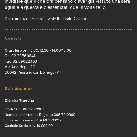
invidiare quelli che ora pensano d'aver già vissuto una sera
uguale a questa e d'esser stati quella volta felici.
Dal romanzo Le città invisibili di Italo Calvino
Contatti
Orari: lun./ven. 8.30/12.30 - 14.00/18.00
Tel. 02 39560841
Fax. 02 39622463
Via Ada Negri, 20
20042 Pessano con Bornago (MI)
Dati Societari
Diòmira Travel srl
P.IVA / C.F. 06617910960
Numero iscrizione al Registro 06617910960
Impresa e numero REA MI-1903197
Capitale Sociale i.v. 10.000,00