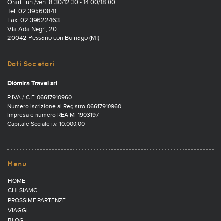
Orari: lun./ven. 8.30/12.30 - 14.00/18.00
Tel. 02 39560841
Fax. 02 39622463
Via Ada Negri, 20
20042 Pessano con Bornago (MI)
Dati Societari
Diòmira Travel srl
P.IVA / C.F. 06617910960
Numero iscrizione al Registro 06617910960
Impresa e numero REA MI-1903197
Capitale Sociale i.v. 10.000,00
Menu
HOME
CHI SIAMO
PROSSIME PARTENZE
VIAGGI
BLOG