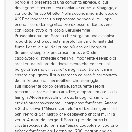
borgo è la presenza di una comunità ebraica, di cui
rimangono importanti testimonianze come la Sinagoga, al
centro dell’antico Ghetto. Nella seconda metà del secolo
XIX Pitigliano visse un importante periodo di sviluppo
economico e demografico tale da essere ribattezzato
con l’appellativo di “Piccola Gerusalemme”.
Proseguimento per Sorano che sorge su una ciclopica
rupe di tufo che sovrasta la profonda valle formata dal
fiume Lente, a sud. Nel punto più alto del borgo di
Sorano, si staglia la poderosa Fortezza Orsini,
capolavoro di strategia difensiva, imponente esempio di
architettura militare del rinascimento che consentì al
borgo di Sorano di “uscire” da ogni scontro senza mai
essere espugnato. Il suo ingresso ad arco è sormontato
da un fastoso stemma nobiliare che troneggia
sull’imponente corpo centrale, raffigurante i leoni
rampanti, le rose e l'orso araldico, a rappresentare sia la
famiglia Aldobrandeschi che quella degli Orsini che
ereditò successivamente il complesso fortificato. Ancora
a Sud si eleva Il “Mastio centrale” tra i bastioni gemelli di
San Pietro di San Marco che ospitavano antichi mulini a
vento. A nord del borgo di Sorano prende forma la
cresta rocciosa denominata “Sasso Leopoldino” sperone
tufaceo fortificato dai Lorena nel ‘700, oggi splendida