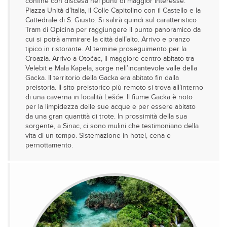
confine con discesa nei punti di maggior interesse:
Piazza Unità d’Italia, il Colle Capitolino con il Castello e la
Cattedrale di S. Giusto. Si salirà quindi sul caratteristico
Tram di Opicina per raggiungere il punto panoramico da
cui si potrà ammirare la città dall’alto. Arrivo e pranzo
tipico in ristorante. Al termine proseguimento per la
Croazia. Arrivo a Otočac, il maggiore centro abitato tra
Velebit e Mala Kapela, sorge nell’incantevole valle della
Gacka. Il territorio della Gacka era abitato fin dalla
preistoria. Il sito preistorico più remoto si trova all’interno
di una caverna in località Lešće. Il fiume Gacka è noto
per la limpidezza delle sue acque e per essere abitato
da una gran quantità di trote. In prossimità della sua
sorgente, a Sinac, ci sono mulini che testimoniano della
vita di un tempo. Sistemazione in hotel, cena e
pernottamento.