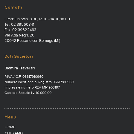
Contatti
Orari: lun./ven. 8.30/12.30 - 14.00/18.00
Tel. 02 39560841
Fax. 02 39622463
Via Ada Negri, 20
20042 Pessano con Bornago (MI)
Dati Societari
Diòmira Travel srl
P.IVA / C.F. 06617910960
Numero iscrizione al Registro 06617910960
Impresa e numero REA MI-1903197
Capitale Sociale i.v. 10.000,00
Menu
HOME
CHI SIAMO