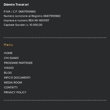
Diòmira Travel srl
P.IVA / C.F. 06617910960
Numero iscrizione al Registro 06617910960
Impresa e numero REA MI-1903197
Capitale Sociale i.v. 10.000,00
Menu
HOME
CHI SIAMO
PROSSIME PARTENZE
VIAGGI
BLOG
INFO E DOCUMENTI
MEDIA ROOM
CONTATTI
PRIVACY POLICY