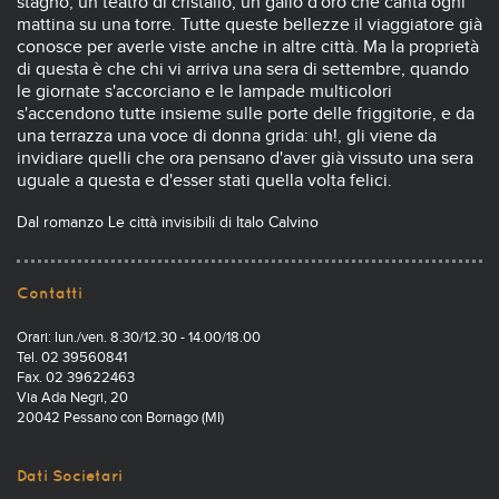
stagno, un teatro di cristallo, un gallo d'oro che canta ogni
mattina su una torre. Tutte queste bellezze il viaggiatore già
conosce per averle viste anche in altre città. Ma la proprietà
di questa è che chi vi arriva una sera di settembre, quando
le giornate s'accorciano e le lampade multicolori
s'accendono tutte insieme sulle porte delle friggitorie, e da
una terrazza una voce di donna grida: uh!, gli viene da
invidiare quelli che ora pensano d'aver già vissuto una sera
uguale a questa e d'esser stati quella volta felici.
Dal romanzo Le città invisibili di Italo Calvino
Contatti
Orari: lun./ven. 8.30/12.30 - 14.00/18.00
Tel. 02 39560841
Fax. 02 39622463
Via Ada Negri, 20
20042 Pessano con Bornago (MI)
Dati Societari