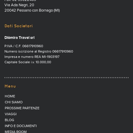
Via Ada Negri, 20
20042 Pessano con Bornago (MI)
Dati Societari
Diòmira Travel srl
P.IVA / C.F. 06617910960
Numero iscrizione al Registro 06617910960
Impresa e numero REA MI-1903197
Capitale Sociale i.v. 10.000,00
Menu
HOME
CHI SIAMO
PROSSIME PARTENZE
VIAGGI
BLOG
INFO E DOCUMENTI
MEDIA ROOM