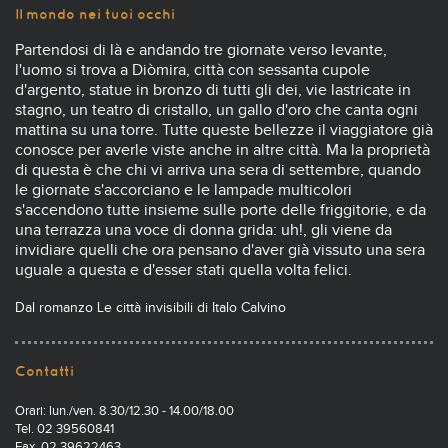
Il mondo nei tuoi occhi
Partendosi di là e andando tre giornate verso levante,
l'uomo si trova a Diòmira, città con sessanta cupole
d'argento, statue in bronzo di tutti gli dei, vie lastricate in
stagno, un teatro di cristallo, un gallo d'oro che canta ogni
mattina su una torre. Tutte queste bellezze il viaggiatore già
conosce per averle viste anche in altre città. Ma la proprietà
di questa è che chi vi arriva una sera di settembre, quando
le giornate s'accorciano e le lampade multicolori
s'accendono tutte insieme sulle porte delle friggitorie, e da
una terrazza una voce di donna grida: uh!, gli viene da
invidiare quelli che ora pensano d'aver già vissuto una sera
uguale a questa e d'esser stati quella volta felici.
Dal romanzo Le città invisibili di Italo Calvino
Contatti
Orari: lun./ven. 8.30/12.30 - 14.00/18.00
Tel. 02 39560841
Fax. 02 39622463