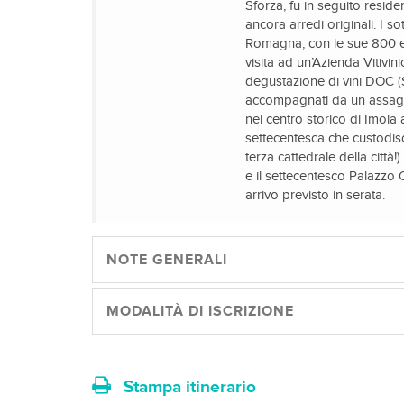
Sforza, fu in seguito resi
ancora arredi originali. I s
Romagna, con le sue 800 eti
visita ad un’Azienda Vitivin
degustazione di vini DOC 
accompagnati da un assaggi
nel centro storico di Imola
settecentesca che custodisc
terza cattedrale della città!
e il settecentesco Palazzo C
arrivo previsto in serata.
NOTE GENERALI
MODALITÀ DI ISCRIZIONE
Stampa itinerario