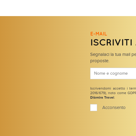
E-MAIL
ISCRIVIT
Segnalaci la tua mail pe
proposte.
Iscrivendomi accetto i term
2016/679), noto come GDPR 
Diòmira Travel
.
Acconsento