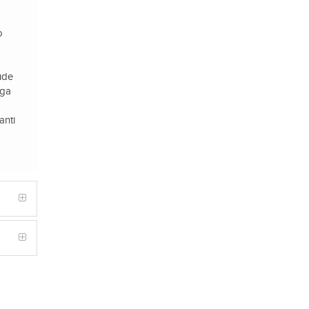
o
ude
ega
anti