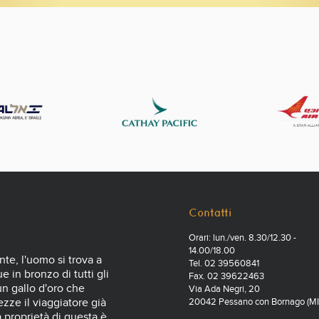
Contatti
Orari: lun./ven. 8.30/12.30 -
14.00/18.00
nte, l'uomo si trova a
Tel. 02 39560841
 in bronzo di tutti gli
Fax. 02 39622463
 un gallo d'oro che
Via Ada Negri, 20
zze il viaggiatore già
20042 Pessano con Bornago (MI
a proprietà di questa è