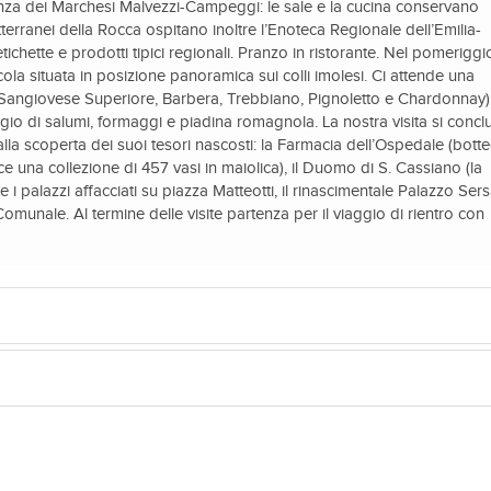
denza dei Marchesi Malvezzi-Campeggi: le sale e la cucina conservano
otterranei della Rocca ospitano inoltre l’Enoteca Regionale dell’Emilia-
chette e prodotti tipici regionali. Pranzo in ristorante. Nel pomeriggi
icola situata in posizione panoramica sui colli imolesi. Ci attende una
(Sangiovese Superiore, Barbera, Trebbiano, Pignoletto e Chardonnay)
o di salumi, formaggi e piadina romagnola. La nostra visita si concl
 alla scoperta dei suoi tesori nascosti: la Farmacia dell’Ospedale (bott
e una collezione di 457 vasi in maiolica), il Duomo di S. Cassiano (la
) e i palazzi affacciati su piazza Matteotti, il rinascimentale Palazzo Sers
omunale. Al termine delle visite partenza per il viaggio di rientro con