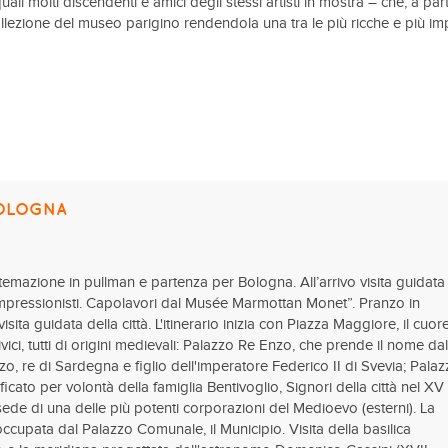
uali molti discendenti e amici degli stessi artisti in mostra – che, a part
ollezione del museo parigino rendendola una tra le più ricche e più im
BOLOGNA
istemazione in pullman e partenza per Bologna. All’arrivo visita guidata
Impressionisti. Capolavori dal Musée Marmottan Monet”. Pranzo in
sita guidata della città. L'itinerario inizia con Piazza Maggiore, il cuor
 civici, tutti di origini medievali: Palazzo Re Enzo, che prende il nome dal
nzo, re di Sardegna e figlio dell'imperatore Federico II di Svevia; Pala
ificato per volontà della famiglia Bentivoglio, Signori della città nel XV
sede di una delle più potenti corporazioni del Medioevo (esterni). La
occupata dal Palazzo Comunale, il Municipio. Visita della basilica