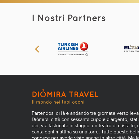
I Nostri Partners
DIÒMIRA TRAVEL
Il mondo nei tuoi occhi
Partendosi di là e andando tre giornate verso leva
Diòmira, città con sessanta cupole d'argento, statue
dei, vie lastricate in stagno, un teatro di cristallo,
canta ogni mattina su una torre. Tutte queste belle
conosce per averle viste anche in altre città. Ma l