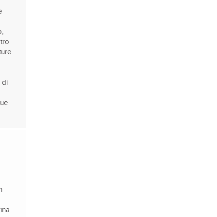
e
o,
atro
ture
 di
Due
n
rina