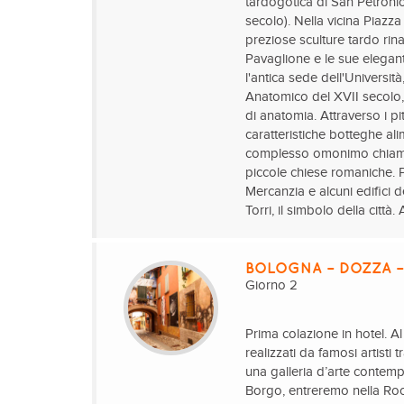
tardogotica di San Petroni
secolo). Nella vicina Piazz
preziose sculture tardo ri
Pavaglione e le sue elegan
l'antica sede dell'Universit
Anatomico del XVII secolo, 
di anatomia. Attraverso i pi
caratteristiche botteghe al
complesso omonimo chiama
piccole chiese romaniche. P
Mercanzia e alcuni edifici de
Torri, il simbolo della città
BOLOGNA – DOZZA –
Giorno 2
Prima colazione in hotel. A
realizzati da famosi artisti
una galleria d’arte contem
Borgo, entreremo nella Rocc