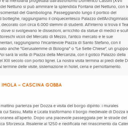
o e la meridiana progettata dall'astronomo Domenico Cassini (XVII
a del Nettuno si può ammirare la splendida Fontana del Nettuno, con l
nascimentali del Giambologna. Passeggiando lungo il portico del
ti botteghe, raggiungiamo il cinquecentesco Palazzo dell'Archiginnasi
à, decorato con circa 6.000 stemmi di studenti. All'interno si trova il Te
dove si svolgevano le dissezioni, arricchito da statue di medici e scul
ttoreschi vicoli del Mercato di Mezzo, l'antico mercato e le sue
imentari, raggiungiamo l'incantevole Piazza di Santo Stefano, con il
to anche "Gerusalemme di Bologna" o "Le Sette Chiese", un gruppo
oi sarà la volta di Piazza della Mercanzia, con il gotico Palazzo della
l XIII secolo con portici lignei. La nostra visita termina ai piedi delle 
. Al termine delle visite, sistemazione in hotel, cena e pernottamento.
 IMOLA – CASCINA GOBBA
l mattino partenza per Dozza e visita del borgo dipinto: i murales
 tra cui Sassu, Matta e Licata trasformano il borgo medievale di Dozza i
poranea all’aperto. Dopo una piacevole passeggiata per le strade del
a Sforzesca. Risalente al 1250 e riedificata nel rinascimento da Cate