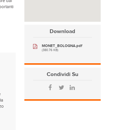
ire dal
portanti
Download
MONET_BOLOGNA.pdf
(380.76 KB)
Condividi
Su
e
la
zzo