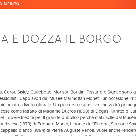
O DIPINTO
A E DOZZA IL BORGO
Corot, Sisley, Caillebotte, Morisot, Boudin, Pissarro e Signac sono gl
ressionisti. Capolavori dal Musée Marmottan Monet”: un’occasione irrip
 più amato a livello globale. Un percorso espositivo che vedrà primeg
ncese come Ritratto di Madame Ducros (1858) di Degas, Ritratto di Jul
net - opere inedite per il grande pubblico perché mai uscite dal Musée
ot distesa (1873) di Édouard Manet, Il ponte dell’Europa, Stazione Sai
 cappello bianco (1884) di Pierre Auguste Renoir. Vuole anche render