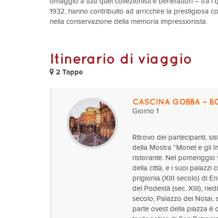
omaggio a tutti quei collezionisti e benefattori – tra i q
1932, hanno contribuito ad arricchire la prestigiosa c
nella conservazione della memoria impressionista.
Itinerario di viaggio
2 Tappe
CASCINA GOBBA – 
Giorno 1
Ritrovo dei partecipanti, s
della Mostra “Monet e gli 
ristorante. Nel pomeriggio vi
della città, e i suoi palazzi
prigionia (XIII secolo) di E
del Podestà (sec. XIII), ried
secolo; Palazzo dei Notai, 
parte ovest della piazza è 