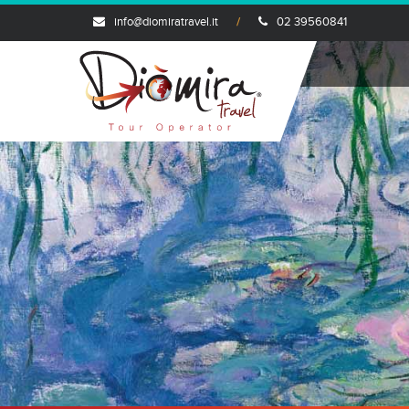
info@diomiratravel.it
02 39560841