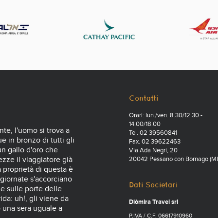
Contatti
Orari: lun./ven. 8.30/12.30 -
14.00/18.00
nte, l'uomo si trova a
Tel. 02 39560841
 in bronzo di tutti gli
Fax. 02 39622463
 un gallo d'oro che
Via Ada Negri, 20
zze il viaggiatore già
20042 Pessano con Bornago (MI
a proprietà di questa è
 giornate s'accorciano
Dati Societari
e sulle porte delle
ida: uh!, gli viene da
Diòmira Travel srl
o una sera uguale a
P.IVA / C.F. 06617910960