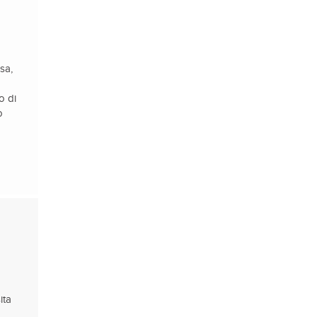
sa,
o di
o
a
ita
.