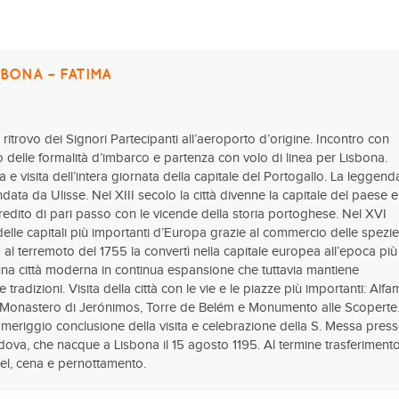
SBONA – FATIMA
ritrovo dei Signori Partecipanti all’aeroporto d’origine. Incontro con
delle formalità d’imbarco e partenza con volo di linea per Lisbona.
a e visita dell’intera giornata della capitale del Portogallo. La leggend
data da Ulisse. Nel XIII secolo la città divenne la capitale del paese 
gredito di pari passo con le vicende della storia portoghese. Nel XVI
delle capitali più importanti d’Europa grazie al commercio delle spezie
o al terremoto del 1755 la convertì nella capitale europea all’epoca più
a città moderna in continua espansione che tuttavia mantiene
 tradizioni. Visita della città con le vie e le piazze più importanti: Alfa
 il Monastero di Jerónimos, Torre de Belém e Monumento alle Scoperte
omeriggio conclusione della visita e celebrazione della S. Messa press
dova, che nacque a Lisbona il 15 agosto 1195. Al termine trasferiment
tel, cena e pernottamento.