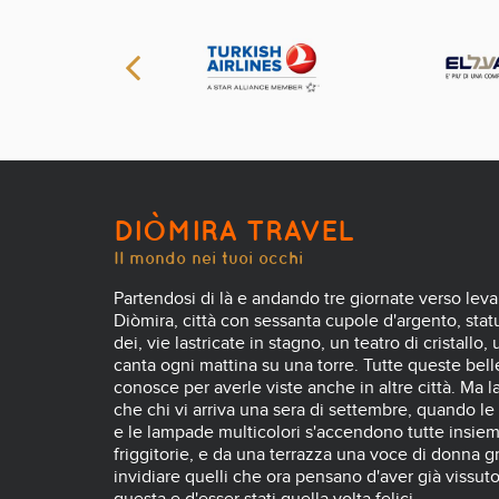
DIÒMIRA TRAVEL
Il mondo nei tuoi occhi
Partendosi di là e andando tre giornate verso leva
Diòmira, città con sessanta cupole d'argento, statue
dei, vie lastricate in stagno, un teatro di cristallo,
canta ogni mattina su una torre. Tutte queste belle
conosce per averle viste anche in altre città. Ma l
che chi vi arriva una sera di settembre, quando le
e le lampade multicolori s'accendono tutte insiem
friggitorie, e da una terrazza una voce di donna gr
invidiare quelli che ora pensano d'aver già vissut