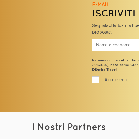
E-MAIL
ISCRIVIT
Segnalaci la tua mail pe
proposte.
Iscrivendomi accetto i term
2016/679), noto come GDPR 
Diòmira Travel
.
Acconsento
I Nostri Partners