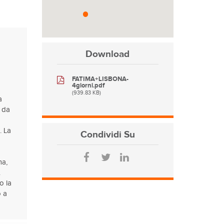
Download
FATIMA+LISBONA-
4giorni.pdf
(939.83 KB)
a
e da
. La
Condividi
Su
ma,
.
o la
o a