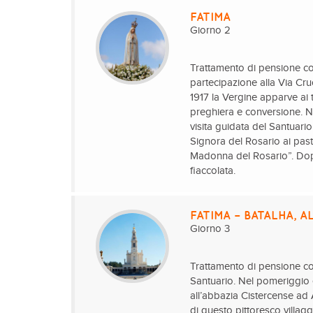
FATIMA
Giorno 2
Trattamento di pensione com
partecipazione alla Via Cruci
1917 la Vergine apparve ai 
preghiera e conversione. Ne
visita guidata del Santuari
Signora del Rosario ai past
Madonna del Rosario”. Dopo 
fiaccolata.
FATIMA – BATALHA, 
Giorno 3
Trattamento di pensione com
Santuario. Nel pomeriggio e
all’abbazia Cistercense ad 
di questo pittoresco villagg