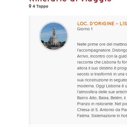
4 Tappe
LOC. D’ORIGINE – LI
Giorno 1
Nelle prime ore del mattino 
l’accompagnatore. Disbrigo 
Arrivo, incontro con la guid
racconta che Lisbona fu fon
allora il suo destino è pro
secolo si trasformò in una 
sua ricostruzione in seguit
moderna. Oggi Lisbona è un
l’atmosfera delle sue antiche
Bairro Alto, Baixa, Belém,
Pranzo in ristorante. Nel p
Chiesa di S. Antonio da Pa
Fatima. Sistemazione in ho