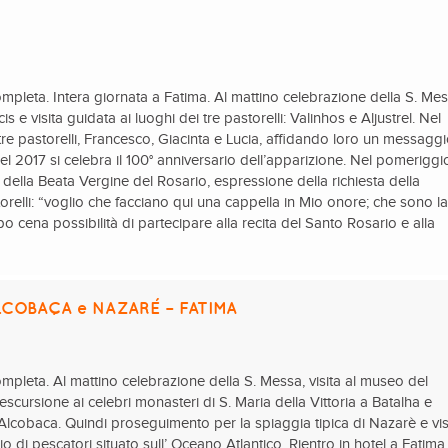
pleta. Intera giornata a Fatima. Al mattino celebrazione della S. Mes
s e visita guidata ai luoghi dei tre pastorelli: Valinhos e Aljustrel. Nel
tre pastorelli, Francesco, Giacinta e Lucia, affidando loro un messaggi
l 2017 si celebra il 100° anniversario dell’apparizione. Nel pomeriggi
o della Beata Vergine del Rosario, espressione della richiesta della
orelli: “voglio che facciano qui una cappella in Mio onore; che sono l
cena possibilità di partecipare alla recita del Santo Rosario e alla
ALCOBAÇA e NAZARÉ – FATIMA
pleta. Al mattino celebrazione della S. Messa, visita al museo del
scursione ai celebri monasteri di S. Maria della Vittoria a Batalha e
Alcobaca. Quindi proseguimento per la spiaggia tipica di Nazarè e vis
io di pescatori situato sull’ Oceano Atlantico. Rientro in hotel a Fatima