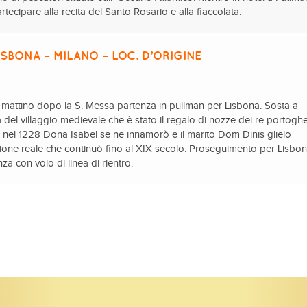
tecipare alla recita del Santo Rosario e alla fiaccolata.
ISBONA – MILANO – LOC. D’ORIGINE
l mattino dopo la S. Messa partenza in pullman per Lisbona. Sosta a
a del villaggio medievale che è stato il regalo di nozze dei re portoghe
o nel 1228 Dona Isabel se ne innamorò e il marito Dom Dinis glielo
zione reale che continuò fino al XIX secolo. Proseguimento per Lisbon
za con volo di linea di rientro.