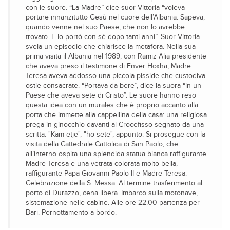
con le suore. “La Madre” dice suor Vittoria “voleva
portare innanzitutto Gesù nel cuore dell’Albania. Sapeva,
quando venne nel suo Paese, che non lo avrebbe
trovato. E lo portò con sé dopo tanti anni”. Suor Vittoria
svela un episodio che chiarisce la metafora. Nella sua
prima visita il Albania nel 1989, con Ramiz Alia presidente
che aveva preso il testimone di Enver Hoxha, Madre
Teresa aveva addosso una piccola pisside che custodiva
ostie consacrate. “Portava da bere”, dice la suora “in un
Paese che aveva sete di Cristo”. Le suore hanno reso
questa idea con un murales che è proprio accanto alla
porta che immette alla cappellina della casa: una religiosa
prega in ginocchio davanti al Crocefisso segnato da una
scritta: "Kam etje", "ho sete", appunto. Si prosegue con la
visita della Cattedrale Cattolica di San Paolo, che
all’interno ospita una splendida statua bianca raffigurante
Madre Teresa e una vetrata colorata molto bella,
raffigurante Papa Giovanni Paolo II e Madre Teresa.
Celebrazione della S. Messa. Al termine trasferimento al
porto di Durazzo, cena libera. Imbarco sulla motonave,
sistemazione nelle cabine. Alle ore 22.00 partenza per
Bari. Pernottamento a bordo.