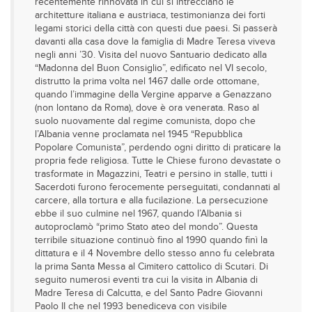
recentemente rinnovata in cui si intrecciano le
architetture italiana e austriaca, testimonianza dei forti
legami storici della città con questi due paesi. Si passerà
davanti alla casa dove la famiglia di Madre Teresa viveva
negli anni ’30. Visita del nuovo Santuario dedicato alla
“Madonna del Buon Consiglio”, edificato nel VI secolo,
distrutto la prima volta nel 1467 dalle orde ottomane,
quando l’immagine della Vergine apparve a Genazzano
(non lontano da Roma), dove è ora venerata. Raso al
suolo nuovamente dal regime comunista, dopo che
l’Albania venne proclamata nel 1945 “Repubblica
Popolare Comunista”, perdendo ogni diritto di praticare la
propria fede religiosa. Tutte le Chiese furono devastate o
trasformate in Magazzini, Teatri e persino in stalle, tutti i
Sacerdoti furono ferocemente perseguitati, condannati al
carcere, alla tortura e alla fucilazione. La persecuzione
ebbe il suo culmine nel 1967, quando l’Albania si
autoproclamò “primo Stato ateo del mondo”. Questa
terribile situazione continuò fino al 1990 quando finì la
dittatura e il 4 Novembre dello stesso anno fu celebrata
la prima Santa Messa al Cimitero cattolico di Scutari. Di
seguito numerosi eventi tra cui la visita in Albania di
Madre Teresa di Calcutta, e del Santo Padre Giovanni
Paolo II che nel 1993 benediceva con visibile