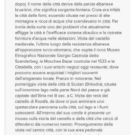
dopo). Il nome della città deriva dalla parola albanese
krua-kroi, che significa sorgente-fontana: Croia era infatti
la città delle fonti, essendo situata nei pressi di alte
montagne e ricca di acque che scendevano in città. Per
ironia della sorte uno dei problemi che attualmente
affligge la città è l'inefficace sistema idraulico e la ristretta
fornitura d'acqua nelle abitazioni. Visita del castello
medievale, l'ultimo luogo della resistenza albanese
all'oppressore turco-ottomano, che ospita il ricco Museo
Etnografico Nazionale Giorgio Castriota detto
Scanderbeg, la Moschea Bazar costruita nel 1533 e la
Cittadella, con i suoi antichi negozi oggi restaurati, dove
possono essere acquistati i migliori souvenir
dell’artigianato locale. Pranzo in ristorante. Nel
pomeriggio visita della città di Scutari (Shkodra), situata
sull’omonimo lago nella parte Nord del paese e già
capitale dell’Illiria nel III sec. a.C. Visita dei resti del
castello di Rozafa, da dove si può ammirare uno
spettacolare panorama sulla città, sul lago e i fiumi
sottostanti. All’interno del suo cortile è presente un
museo sulla storia del castello e della città che cercò di
difendersi dai numerosi nemici. Proseguimento della
visita nel centro città, con la sua area pedonale