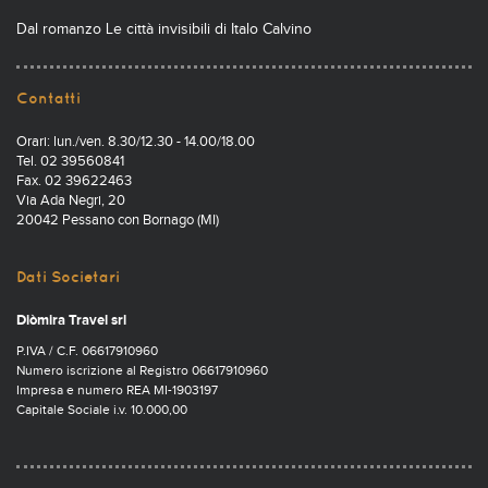
Dal romanzo Le città invisibili di Italo Calvino
Contatti
Orari: lun./ven. 8.30/12.30 - 14.00/18.00
Tel. 02 39560841
Fax. 02 39622463
Via Ada Negri, 20
20042 Pessano con Bornago (MI)
Dati Societari
Diòmira Travel srl
P.IVA / C.F. 06617910960
Numero iscrizione al Registro 06617910960
Impresa e numero REA MI-1903197
Capitale Sociale i.v. 10.000,00