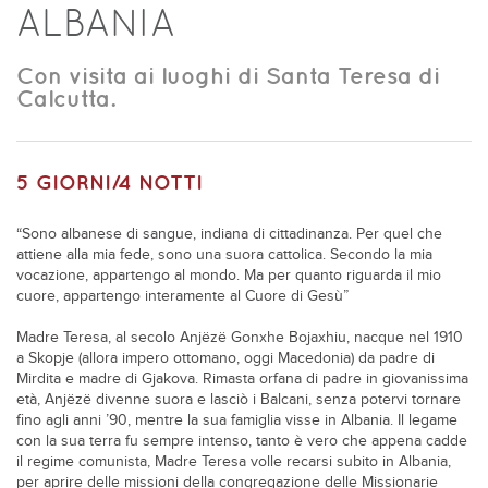
ALBANIA
Con visita ai luoghi di Santa Teresa di
Calcutta.
5 GIORNI/4 NOTTI
“Sono albanese di sangue, indiana di cittadinanza. Per quel che
attiene alla mia fede, sono una suora cattolica. Secondo la mia
vocazione, appartengo al mondo. Ma per quanto riguarda il mio
cuore, appartengo interamente al Cuore di Gesù”
Madre Teresa, al secolo Anjëzë Gonxhe Bojaxhiu, nacque nel 1910
a Skopje (allora impero ottomano, oggi Macedonia) da padre di
Mirdita e madre di Gjakova. Rimasta orfana di padre in giovanissima
età, Anjëzë divenne suora e lasciò i Balcani, senza potervi tornare
fino agli anni ’90, mentre la sua famiglia visse in Albania. Il legame
con la sua terra fu sempre intenso, tanto è vero che appena cadde
il regime comunista, Madre Teresa volle recarsi subito in Albania,
per aprire delle missioni della congregazione delle Missionarie