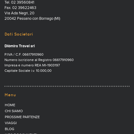
Tel. 02 39560841
Fax. 02 39622463
Via Ada Negri, 20
20042 Pessano con Bornago (MI)
Dati Societari
Diòmira Travel srl
P.IVA / C.F. 06617910960
Numero iscrizione al Registro 06617910960
Impresa e numero REA MI-1903197
Capitale Sociale i.v. 10.000,00
Menu
HOME
CHI SIAMO
PROSSIME PARTENZE
VIAGGI
BLOG