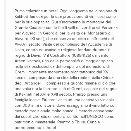
Prima colazione in hotel. Oggi viaggiamo nella regione di
Kakheti, famosa per la sua produzione di vini, così come
per la sua ospitalità. Qui s’incrociano le montagne del
Grande Caucaso con le fertili valli e i verdi prati. Partenza
per Alaverdi (in Georgia) per la visita del Monastero di
Alaverdi (XI sec.), che conserva un ciclo di affreschi del
XI–XVII secolo. Visita del complesso dell`Accademia di
Ikalto, centro educativo e religioso fondato durante il
regno di David IV il Costruttore (1089-1125) dal santo
Arsen Ikaltoeli, una delle personalità di maggior spicco
nella vita ecclesiastica del tempo; e del monastero di
Gremi, imponente monumento architettonico del XVI
secolo, composto da una cittadella reale e dalla Chiesa
degli Arcangeli, il complesso è quanto rimane di ciò che
una volta era la fiorente città di Gremi, capitale del regno
di Kakheti nel XVI e XVII secolo. Pranzo presso una
famiglia locale. Più tardi visita ad una cantina vitivinicola
con 300 anni di storia, dove assaggiamo il vino fatto con
metodo tradizionale molto antico, il metodo conservato
dai secoli che attualmente è iscritto nell’UNESCO come
patrimonio immateriale. Rientro a Tbilisi. Cena e
pernottamento in hotel.