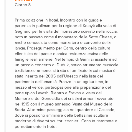
Giorno 8
Prima colazione in hotel. Incontro con la guida e
partenza in pullman per la regione di Kotayk alla volta di
Geghard per la visita del monastero scavato nella roccia,
noto in passato come il monastero delle Sette Chiese, o
anche conosciuto come monastero o convento della
lancia. Proseguimento per Garni, centro della cultura
ellenistica del paese e antica residenza estiva delle
famiglie reali armene. Nel tempio di Garni si assisterà ad
un piccolo concerto di Duduk, antico strumento musicale
tradizionale armeno, si tratta di un flauto la cui musica è
stata inserita nel 2005 dall’Unesco nella lista del
patrimonio dell’umanità. Pranzo in un agriturismo, in
mezzo al verde, partecipazione alla preparazione del
pane tipico Lavash. Rientro a Erevan e visita del
Memoriale del Genocidio dei cristiani armeni avvenuto
nel 1915 con il museo annesso. Visita del Museo della
Storia. Al termine passeggiata nel quartiere di Cascade,
dove si possono ammirare delle bellissime sculture
moderne di diversi scultori stranieri. Cena in ristorante e
pernottamento in hotel.