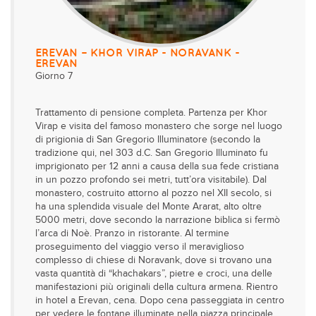
EREVAN – KHOR VIRAP - NORAVANK -
EREVAN
Giorno 7
Trattamento di pensione completa. Partenza per Khor
Virap e visita del famoso monastero che sorge nel luogo
di prigionia di San Gregorio Illuminatore (secondo la
tradizione qui, nel 303 d.C. San Gregorio Illuminato fu
imprigionato per 12 anni a causa della sua fede cristiana
in un pozzo profondo sei metri, tutt’ora visitabile). Dal
monastero, costruito attorno al pozzo nel XII secolo, si
ha una splendida visuale del Monte Ararat, alto oltre
5000 metri, dove secondo la narrazione biblica si fermò
l’arca di Noè. Pranzo in ristorante. Al termine
proseguimento del viaggio verso il meraviglioso
complesso di chiese di Noravank, dove si trovano una
vasta quantità di “khachakars”, pietre e croci, una delle
manifestazioni più originali della cultura armena. Rientro
in hotel a Erevan, cena. Dopo cena passeggiata in centro
per vedere le fontane illuminate nella piazza principale.