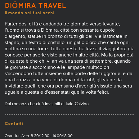
DIÒMIRA TRAVEL
Il mondo nei tuoi occhi
Partendosi di là e andando tre giornate verso levante,
l'uomo si trova a Diòmira, città con sessanta cupole
d'argento, statue in bronzo di tutti gli dei, vie lastricate in
stagno, un teatro di cristallo, un gallo d'oro che canta ogni
mattina su una torre. Tutte queste bellezze il viaggiatore già
conosce per averle viste anche in altre città. Ma la proprietà
di questa è che chi vi arriva una sera di settembre, quando
le giornate s'accorciano e le lampade multicolori
s'accendono tutte insieme sulle porte delle friggitorie, e da
una terrazza una voce di donna grida: uh!, gli viene da
invidiare quelli che ora pensano d'aver già vissuto una sera
uguale a questa e d'esser stati quella volta felici.
Dal romanzo Le città invisibili di Italo Calvino
Contatti
Orari: lun./ven. 8.30/12.30 - 14.00/18.00