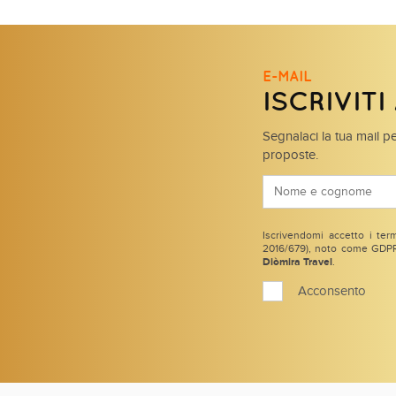
E-MAIL
ISCRIVIT
Segnalaci la tua mail pe
proposte.
Iscrivendomi accetto i term
2016/679), noto come GDPR 
Diòmira Travel
.
Acconsento