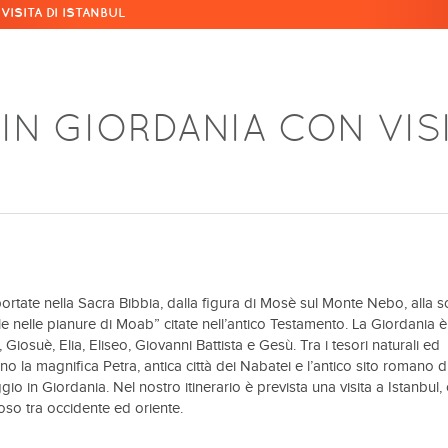
ISITA DI ISTANBUL
IN GIORDANIA CON VIS
iportate nella Sacra Bibbia, dalla figura di Mosè sul Monte Nebo, alla 
le nelle pianure di Moab” citate nell’antico Testamento. La Giordania è
, Giosuè, Elia, Eliseo, Giovanni Battista e Gesù. Tra i tesori naturali ed
no la magnifica Petra, antica città dei Nabatei e l’antico sito romano d
io in Giordania. Nel nostro itinerario è prevista una visita a Istanbul,
oso tra occidente ed oriente.