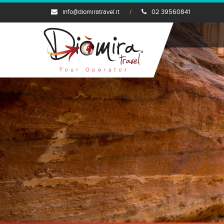
info@diomiratravel.it
02 39560841