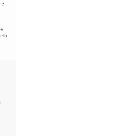
ome
he
ella
l