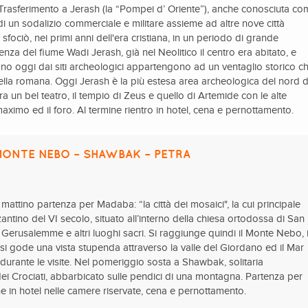
e. Trasferimento a Jerash (la “Pompei d’ Oriente”), anche conosciuta c
 di un sodalizio commerciale e militare assieme ad altre nove città
fociò, nei primi anni dell'era cristiana, in un periodo di grande
nza del fiume Wadi Jerash, già nel Neolitico il centro era abitato, e
orano oggi dai siti archeologici appartengono ad un ventaglio storico c
ella romana. Oggi Jerash è la più estesa area archeologica del nord d
 un bel teatro, il tempio di Zeus e quello di Artemide con le alte
 maximo ed il foro. Al termine rientro in hotel, cena e pernottamento.
MONTE NEBO – SHAWBAK – PETRA
 mattino partenza per Madaba: “la città dei mosaici", la cui principale
antino del VI secolo, situato all’interno della chiesa ortodossa di San
Gerusalemme e altri luoghi sacri. Si raggiunge quindi il Monte Nebo, i
si gode una vista stupenda attraverso la valle del Giordano ed il Mar
 durante le visite. Nel pomeriggio sosta a Shawbak, solitaria
dei Crociati, abbarbicato sulle pendici di una montagna. Partenza per
one in hotel nelle camere riservate, cena e pernottamento.