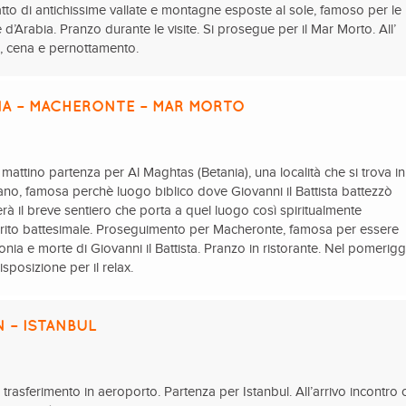
tto di antichissime vallate e montagne esposte al sole, famoso per le
d’Arabia. Pranzo durante le visite. Si prosegue per il Mar Morto. All’
l, cena e pernottamento.
IA – MACHERONTE – MAR MORTO
 mattino partenza per Al Maghtas (Betania), una località che si trova in
ano, famosa perchè luogo biblico dove Giovanni il Battista battezzò
erà il breve sentiero che porta a quel luogo così spiritualmente
l rito battesimale. Proseguimento per Macheronte, famosa per essere
ionia e morte di Giovanni il Battista. Pranzo in ristorante. Nel pomerig
isposizione per il relax.
 – ISTANBUL
 trasferimento in aeroporto. Partenza per Istanbul. All’arrivo incontro