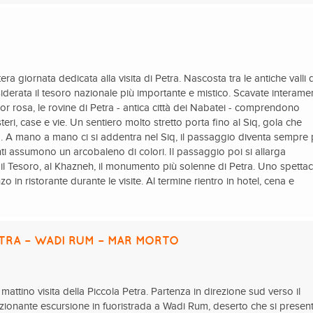
era giornata dedicata alla visita di Petra. Nascosta tra le antiche valli 
iderata il tesoro nazionale più importante e mistico. Scavate interame
lor rosa, le rovine di Petra - antica città dei Nabatei - comprendono
teri, case e vie. Un sentiero molto stretto porta fino al Siq, gola che
à. A mano a mano ci si addentra nel Siq, il passaggio diventa sempre 
ti assumono un arcobaleno di colori. Il passaggio poi si allarga
l Tesoro, al Khazneh, il monumento più solenne di Petra. Uno spetta
o in ristorante durante le visite. Al termine rientro in hotel, cena e
ETRA – WADI RUM – MAR MORTO
 mattino visita della Piccola Petra. Partenza in direzione sud verso il
ionante escursione in fuoristrada a Wadi Rum, deserto che si presen