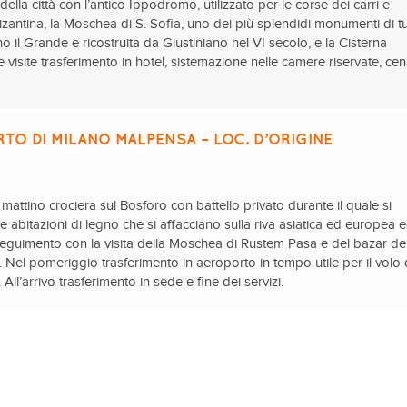
a della città con l’antico Ippodromo, utilizzato per le corse dei carri e
izantina, la Moschea di S. Sofia, uno dei più splendidi monumenti di tut
 il Grande e ricostruita da Giustiniano nel VI secolo, e la Cisterna
e visite trasferimento in hotel, sistemazione nelle camere riservate, ce
TO DI MILANO MALPENSA – LOC. D’ORIGINE
 mattino crociera sul Bosforo con battello privato durante il quale si
 abitazioni di legno che si affacciano sulla riva asiatica ed europea ed
guimento con la visita della Moschea di Rustem Pasa e del bazar del
. Nel pomeriggio trasferimento in aeroporto in tempo utile per il volo 
a. All’arrivo trasferimento in sede e fine dei servizi.