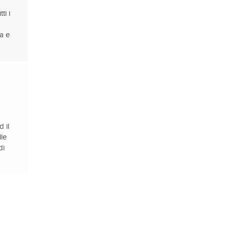
ti i
na e
 il
le
di