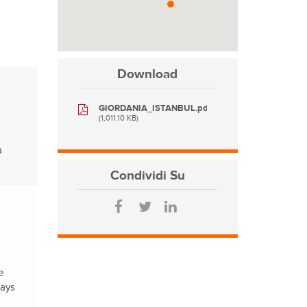
Download
GIORDANIA_ISTANBUL.pdf
(1,011.10 KB)
a
Condividi
Su
e
Qays