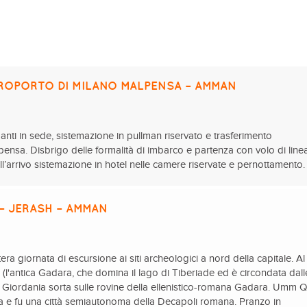
AEROPORTO DI MILANO MALPENSA – AMMAN
panti in sede, sistemazione in pullman riservato e trasferimento
pensa. Disbrigo delle formalità di imbarco e partenza con volo di line
l’arrivo sistemazione in hotel nelle camere riservate e pernottamento.
– JERASH – AMMAN
tera giornata di escursione ai siti archeologici a nord della capitale. Al
(l'antica Gadara, che domina il lago di Tiberiade ed è circondata dall
lla Giordania sorta sulle rovine della ellenistico-romana Gadara. Umm 
a e fu una città semiautonoma della Decapoli romana. Pranzo in