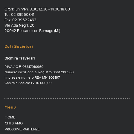
Orari: lun./ven. 8.30/12.30 - 14.00/18.00
Tel. 02 39560841
Fax. 02 39622463
Via Ada Negri, 20
20042 Pessano con Bornago (MI)
Dati Societari
Diòmira Travel srl
P.IVA / C.F. 06617910960
Numero iscrizione al Registro 06617910960
Impresa e numero REA MI-1903197
Capitale Sociale i.v. 10.000,00
Menu
HOME
CHI SIAMO
PROSSIME PARTENZE