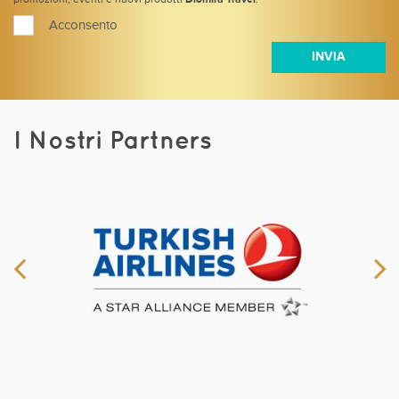
promozioni, eventi e nuovi prodotti
Diòmira Travel
.
Acconsento
I Nostri Partners