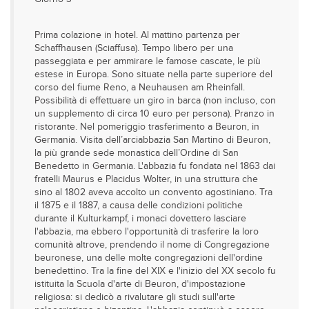
Prima colazione in hotel. Al mattino partenza per
Schaffhausen (Sciaffusa). Tempo libero per una
passeggiata e per ammirare le famose cascate, le più
estese in Europa. Sono situate nella parte superiore del
corso del fiume Reno, a Neuhausen am Rheinfall.
Possibilità di effettuare un giro in barca (non incluso, con
un supplemento di circa 10 euro per persona). Pranzo in
ristorante. Nel pomeriggio trasferimento a Beuron, in
Germania. Visita dell’arciabbazia San Martino di Beuron,
la più grande sede monastica dell’Ordine di San
Benedetto in Germania. L'abbazia fu fondata nel 1863 dai
fratelli Maurus e Placidus Wolter, in una struttura che
sino al 1802 aveva accolto un convento agostiniano. Tra
il 1875 e il 1887, a causa delle condizioni politiche
durante il Kulturkampf, i monaci dovettero lasciare
l'abbazia, ma ebbero l'opportunità di trasferire la loro
comunità altrove, prendendo il nome di Congregazione
beuronese, una delle molte congregazioni dell'ordine
benedettino. Tra la fine del XIX e l'inizio del XX secolo fu
istituita la Scuola d'arte di Beuron, d'impostazione
religiosa: si dedicò a rivalutare gli studi sull'arte