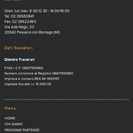
Orari: lun./ven. 8.30/12.30 - 14.00/18.00
Tel. 02 39560841
Fax. 02 39622463
Via Ada Negri, 20
20042 Pessano con Bornago (MI)
Dati Societari
Diòmira Travel srl
P.IVA / C.F. 06617910960
Numero iscrizione al Registro 06617910960
Impresa e numero REA MI-1903197
Capitale Sociale i.v. 10.000,00
Menu
HOME
CHI SIAMO
PROSSIME PARTENZE