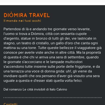
DIÒMIRA TRAVEL
Il mondo nei tuoi occhi
Partendosi di là e andando tre giornate verso levante,
l'uomo si trova a Diòmira, città con sessanta cupole
d'argento, statue in bronzo di tutti gli dei, vie lastricate in
stagno, un teatro di cristallo, un gallo d'oro che canta ogni
mattina su una torre. Tutte queste bellezze il viaggiatore già
conosce per averle viste anche in altre città. Ma la proprietà
di questa è che chi vi arriva una sera di settembre, quando
le giornate s'accorciano e le lampade multicolori
s'accendono tutte insieme sulle porte delle friggitorie, e da
una terrazza una voce di donna grida: uh!, gli viene da
invidiare quelli che ora pensano d'aver già vissuto una sera
uguale a questa e d'esser stati quella volta felici.
Dal romanzo Le città invisibili di Italo Calvino
Contatti