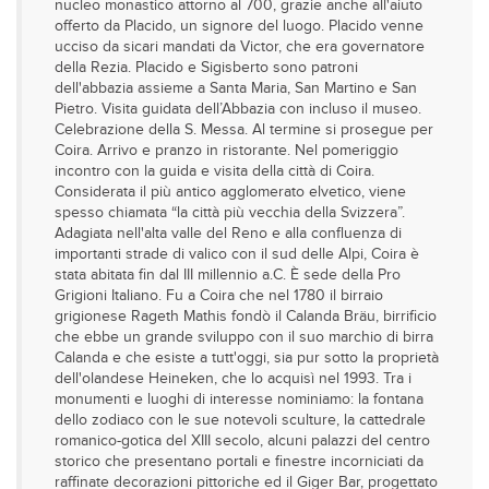
nucleo monastico attorno al 700, grazie anche all'aiuto
offerto da Placido, un signore del luogo. Placido venne
ucciso da sicari mandati da Victor, che era governatore
della Rezia. Placido e Sigisberto sono patroni
dell'abbazia assieme a Santa Maria, San Martino e San
Pietro. Visita guidata dell’Abbazia con incluso il museo.
Celebrazione della S. Messa. Al termine si prosegue per
Coira. Arrivo e pranzo in ristorante. Nel pomeriggio
incontro con la guida e visita della città di Coira.
Considerata il più antico agglomerato elvetico, viene
spesso chiamata “la città più vecchia della Svizzera”.
Adagiata nell'alta valle del Reno e alla confluenza di
importanti strade di valico con il sud delle Alpi, Coira è
stata abitata fin dal III millennio a.C. È sede della Pro
Grigioni Italiano. Fu a Coira che nel 1780 il birraio
grigionese Rageth Mathis fondò il Calanda Bräu, birrificio
che ebbe un grande sviluppo con il suo marchio di birra
Calanda e che esiste a tutt'oggi, sia pur sotto la proprietà
dell'olandese Heineken, che lo acquisì nel 1993. Tra i
monumenti e luoghi di interesse nominiamo: la fontana
dello zodiaco con le sue notevoli sculture, la cattedrale
romanico-gotica del XIII secolo, alcuni palazzi del centro
storico che presentano portali e finestre incorniciati da
raffinate decorazioni pittoriche ed il Giger Bar, progettato