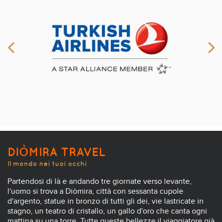
DIÒMIRA TRAVEL
Il mondo nei tuoi occhi
Partendosi di là e andando tre giornate verso levante,
l'uomo si trova a Diòmira, città con sessanta cupole
d'argento, statue in bronzo di tutti gli dei, vie lastricate in
stagno, un teatro di cristallo, un gallo d'oro che canta ogni
mattina su una torre. Tutte queste bellezze il viaggiatore già