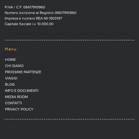
P.IVA / C.F. 06617910960
Numero iscrizione al Registro 06617910960
Impresa e numero REA MI-1903197
Capitale Sociale i.v. 10.000,00
Menu
HOME
CHI SIAMO
PROSSIME PARTENZE
VIAGGI
BLOG
INFO E DOCUMENTI
MEDIA ROOM
CONTATTI
PRIVACY POLICY