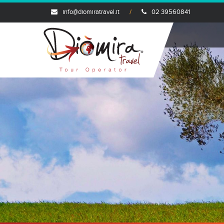
info@diomiratravel.it
02 39560841