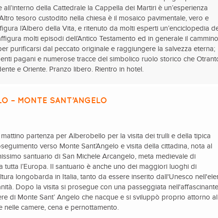
re all’interno della Cattedrale la Cappella dei Martiri è un’esperienza
Altro tesoro custodito nella chiesa è il mosaico pavimentale, vero e
gura l’Albero della Vita, e ritenuto da molti esperti un’enciclopedia d
raffigura molti episodi dell’Antico Testamento ed in generale il cammin
r purificarsi dal peccato originale e raggiungere la salvezza eterna;
menti pagani e numerose tracce del simbolico ruolo storico che Otrant
ente e Oriente. Pranzo libero. Rientro in hotel.
LO – MONTE SANT’ANGELO
mattino partenza per Alberobello per la visita dei trulli e della tipica
roseguimento verso Monte Sant’Angelo e visita della cittadina, nota al
chissimo santuario di San Michele Arcangelo, meta medievale di
a tutta l’Europa. Il santuario è anche uno dei maggiori luoghi di
ltura longobarda in Italia, tanto da essere inserito dall'Unesco nell'el
anità. Dopo la visita si prosegue con una passeggiata nell'affascinant
tiere di Monte Sant’ Angelo che nacque e si sviluppò proprio attorno al
e nelle camere, cena e pernottamento.