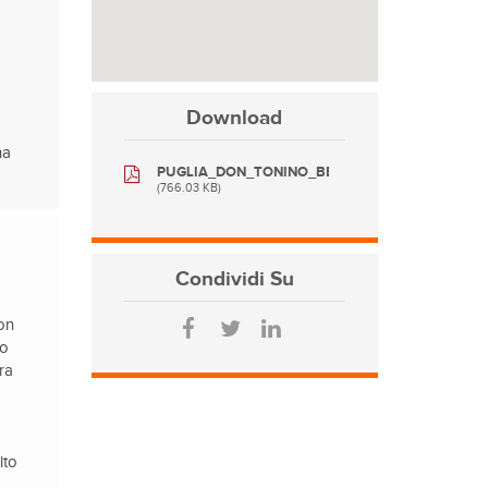
Download
na
PUGLIA_DON_TONINO_BELLO.pdf
(766.03 KB)
Condividi
Su
don
to
ra
lto