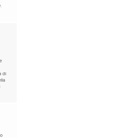
.
e
a di
lla
i
po