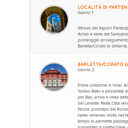
LOCALITÁ DI PARTEN
Giorno 1
Ritrovo dei Signori Parteci
Arrivo e visita del Santuar
pomeriggio proseguimento d
Barletta/Corato (o dintorni
BARLETTA/CORATO (o 
Giorno 2
Prima colazione in hotel. Al
Tonino Bello e possibilità
per Bari, arrivo e visita d
del Levante. Nella Città vec
Nicola, prototipo del Romani
santo venerato molto nel No
tempo lo permette passeggi
suggestivo e spettacolare, d