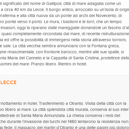
è il significato del nome di Gallipoli, città di mare adagiata come un
 a circa 40 km da Lecce. Il borgo antico, arroccato su un’isola di origi
terraferma e alla città nuova da un ponte ad archi del Novecento, di
ro ponte verso il porto. Le mura, i bastioni e le torri, che un tempo
 invasori, oggi la riparano dalle mareggiate donandole un fascino d’alt
, quasi completamente circondata dal mare, di recente ristrutturazione
ia ed offre la possibilità di immergersi nella storia attraverso torrioni,
se sale. La città vecchia sembra annunciarsi con la Fontana greca,
ine rinascimentale, con frontone barocco, mentre alle sue spalle, si
anta Maria del Canneto e la Cappella di Santa Cristina, protettrice dell
 uomini del mare. Pranzo libero. Rientro in hotel.
 LECCE
nottamento in hotel. Trasferimento a Otranto. Visita della città con la
o libero al mare. La città splendida città murata, conserva al suo inte
attedrale di Santa Maria Annunziata. La chiesa conserva i resti del
he durante l’invasione dei turchi nel 1480 tentarono la resistenza non
a fede. Il massacro dei martiri d’Otranto è una delle pagini più dolor