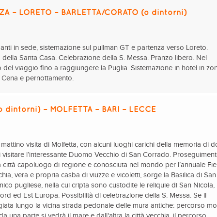
ZA – LORETO – BARLETTA/CORATO (o dintorni)
panti in sede, sistemazione sul pullman GT e partenza verso Loreto.
io della Santa Casa. Celebrazione della S. Messa. Pranzo libero. Nel
el viaggio fino a raggiungere la Puglia. Sistemazione in hotel in zo
). Cena e pernottamento.
dintorni) – MOLFETTA – BARI – LECCE
 mattino visita di Molfetta, con alcuni luoghi carichi della memoria di 
 di visitare l’interessante Duomo Vecchio di San Corrado. Proseguimen
ella città capoluogo di regione e conosciuta nel mondo per l’annuale Fie
chia, vera e propria casba di viuzze e vicoletti, sorge la Basilica di San
co pugliese, nella cui cripta sono custodite le reliquie di San Nicola,
rd ed Est Europa. Possibilità di celebrazione della S. Messa. Se il
ata lungo la vicina strada pedonale delle mura antiche: percorso mo
a una parte si vedrà il mare e dall'altra la città vecchia, il percorso