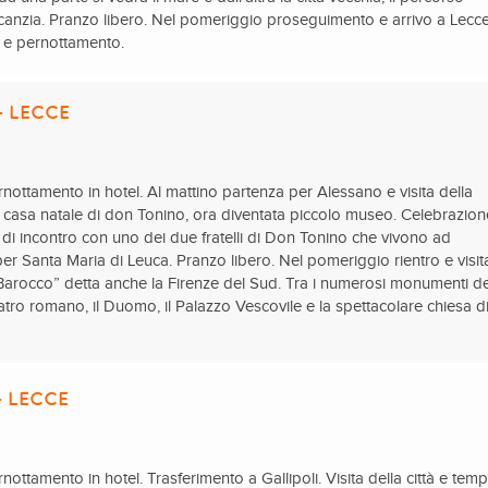
rcanzia. Pranzo libero. Nel pomeriggio proseguimento e arrivo a Lecce
a e pernottamento.
– LECCE
nottamento in hotel. Al mattino partenza per Alessano e visita della
a casa natale di don Tonino, ora diventata piccolo museo. Celebrazion
à di incontro con uno dei due fratelli di Don Tonino che vivono ad
r Santa Maria di Leuca. Pranzo libero. Nel pomeriggio rientro e visit
 “Barocco” detta anche la Firenze del Sud. Tra i numerosi monumenti de
teatro romano, il Duomo, il Palazzo Vescovile e la spettacolare chiesa d
– LECCE
ottamento in hotel. Trasferimento a Gallipoli. Visita della città e tem