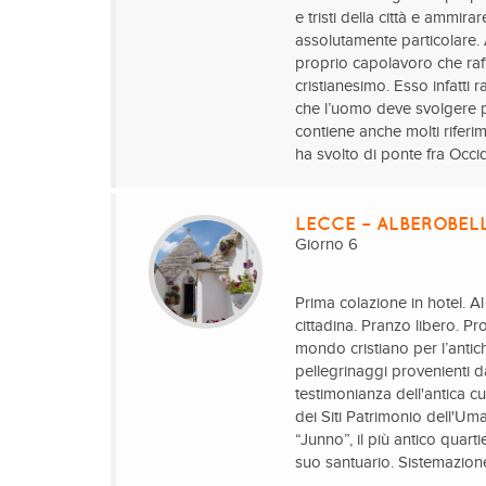
e tristi della città e ammira
assolutamente particolare. 
proprio capolavoro che raffi
cristianesimo. Esso infatti 
che l’uomo deve svolgere pe
contiene anche molti riferi
ha svolto di ponte fra Occid
LECCE – ALBEROBEL
Giorno 6
Prima colazione in hotel. Al 
cittadina. Pranzo libero. P
mondo cristiano per l’anti
pellegrinaggi provenienti d
testimonianza dell'antica cu
dei Siti Patrimonio dell'Um
“Junno”, il più antico quar
suo santuario. Sistemazion