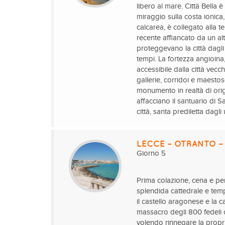
libero al mare. Città Bella 
miraggio sulla costa ionica,
calcarea, è collegato alla 
recente affiancato da un alt
proteggevano la città dagli
tempi. La fortezza angioina
accessibile dalla città vecch
gallerie, corridoi e maesto
monumento in realtà di orig
affacciano il santuario di S
città, santa prediletta dagli
LECCE – OTRANTO –
Giorno 5
Prima colazione, cena e per
splendida cattedrale e temp
il castello aragonese e la c
massacro degli 800 fedeli c
volendo rinnegare la propri