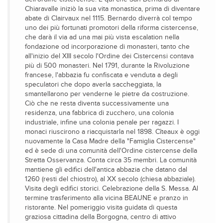
Chiaravalle iniziò la sua vita monastica, prima di diventare
abate di Clairvaux nel 1115. Bernardo diverrà col tempo
uno dei più fortunati promotori della riforma cistercense,
che darà il via ad una mai più vista escalation nella
fondazione od incorporazione di monasteri, tanto che
all'inizio del XIII secolo l'Ordine dei Cistercensi contava
più di 500 monasteri. Nel 1791, durante la Rivoluzione
francese, l'abbazia fu confiscata e venduta a degli
speculatori che dopo averla saccheggiata, la
smantellarono per venderne le pietre da costruzione.
Ciò che ne resta diventa successivamente una
residenza, una fabbrica di zucchero, una colonia
industriale, infine una colonia penale per ragazzi. I
monaci riuscirono a riacquistarla nel 1898. Cîteaux è oggi
nuovamente la Casa Madre della "Famiglia Cistercense"
ed è sede di una comunità dell'Ordine cistercense della
Stretta Osservanza. Conta circa 35 membri. La comunità
mantiene gli edifici dell'antica abbazia che datano dal
1260 (resti del chiostro), al XX secolo (chiesa abbaziale).
Visita degli edifici storici. Celebrazione della S. Messa. Al
termine trasferimento alla vicina BEAUNE e pranzo in
ristorante. Nel pomeriggio visita guidata di questa
graziosa cittadina della Borgogna, centro di attivo