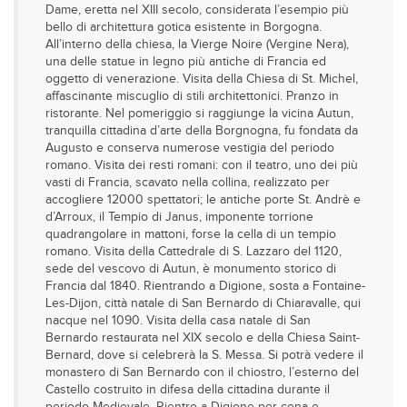
Dame, eretta nel XIII secolo, considerata l’esempio più
bello di architettura gotica esistente in Borgogna.
All’interno della chiesa, la Vierge Noire (Vergine Nera),
una delle statue in legno più antiche di Francia ed
oggetto di venerazione. Visita della Chiesa di St. Michel,
affascinante miscuglio di stili architettonici. Pranzo in
ristorante. Nel pomeriggio si raggiunge la vicina Autun,
tranquilla cittadina d’arte della Borgnogna, fu fondata da
Augusto e conserva numerose vestigia del periodo
romano. Visita dei resti romani: con il teatro, uno dei più
vasti di Francia, scavato nella collina, realizzato per
accogliere 12000 spettatori; le antiche porte St. Andrè e
d’Arroux, il Tempio di Janus, imponente torrione
quadrangolare in mattoni, forse la cella di un tempio
romano. Visita della Cattedrale di S. Lazzaro del 1120,
sede del vescovo di Autun, è monumento storico di
Francia dal 1840. Rientrando a Digione, sosta a Fontaine-
Les-Dijon, città natale di San Bernardo di Chiaravalle, qui
nacque nel 1090. Visita della casa natale di San
Bernardo restaurata nel XIX secolo e della Chiesa Saint-
Bernard, dove si celebrerà la S. Messa. Si potrà vedere il
monastero di San Bernardo con il chiostro, l’esterno del
Castello costruito in difesa della cittadina durante il