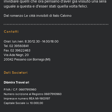
invidiare quelli che ora pensano d'aver già vissuto una sera
uguale a questa e d'esser stati quella volta felici.
Dal romanzo Le città invisibili di Italo Calvino
Contatti
Orari: lun./ven. 8.30/12.30 - 14.00/18.00
Tel. 02 39560841
Fax. 02 39622463
Via Ada Negri, 20
20042 Pessano con Bornago (MI)
Dati Societari
Diòmira Travel srl
P.IVA / C.F. 06617910960
Numero iscrizione al Registro 06617910960
Impresa e numero REA MI-1903197
Capitale Sociale i.v. 10.000,00