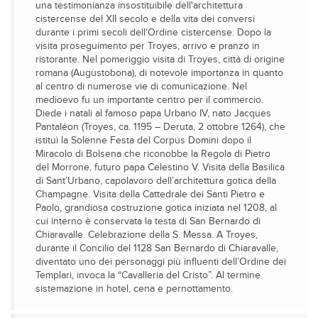
una testimonianza insostituibile dell'architettura
cistercense del XII secolo e della vita dei conversi
durante i primi secoli dell'Ordine cistercense. Dopo la
visita proseguimento per Troyes, arrivo e pranzo in
ristorante. Nel pomeriggio visita di Troyes, città di origine
romana (Augustobona), di notevole importanza in quanto
al centro di numerose vie di comunicazione. Nel
medioevo fu un importante centro per il commercio.
Diede i natali al famoso papa Urbano IV, nato Jacques
Pantaléon (Troyes, ca. 1195 – Deruta, 2 ottobre 1264), che
istituì la Solenne Festa del Corpus Domini dopo il
Miracolo di Bolsena che riconobbe la Regola di Pietro
del Morrone, futuro papa Celestino V. Visita della Basilica
di Sant’Urbano, capolavoro dell’architettura gotica della
Champagne. Visita della Cattedrale dei Santi Pietro e
Paolo, grandiosa costruzione gotica iniziata nel 1208, al
cui interno è conservata la testa di San Bernardo di
Chiaravalle. Celebrazione della S. Messa. A Troyes,
durante il Concilio del 1128 San Bernardo di Chiaravalle,
diventato uno dei personaggi più influenti dell’Ordine dei
Templari, invoca la “Cavalleria del Cristo”. Al termine
sistemazione in hotel, cena e pernottamento.