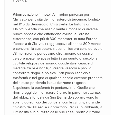
Giorno 4
Prima colazione in hotel. Al mattino partenza per
Clairvaux per visita del monastero cistercense, fondato
nel 1115 da Bernardo di Chiaravalle. La fortuna di
Clairvaux è tale che essa diventa il modello di diverse
nuove abbazie che diffondono ovunque l’ordine
cistercense, con più di 300 monasteri in tutta Europa.
L’abbazia di Clairvaux raggruppava all’epoca 800 monaci
e conversi; la sua potenza economica era considerevole,
78 monasteri dipendevano direttamente da essa e il
celebre abate ne aveva fatto in un quarto di secolo la
capitale religiosa del mondo occidentale, capace di
mediare fra re e nobili, di creare vescovi e papi, di
controllare dogmi e politica. Pian piano l’edificio si
trasformò e nel giro di qualche secolo divenne proprietà
dello stato perdendo la sua funzione religiosa.
Napoleone la trasformò in penitenziario. Quello che
rimane oggi del monastero è stato in parte ristrutturato,
dell'abbazia fondata da San Bernardo sopravvivono lo
splendido edificio dei conversi con la cantina, il grande
chiostro del XII sec. e il dormitorio. Per i suoi ambienti, la
luminosità e la purezza delle sue linee, l'edificio rimane