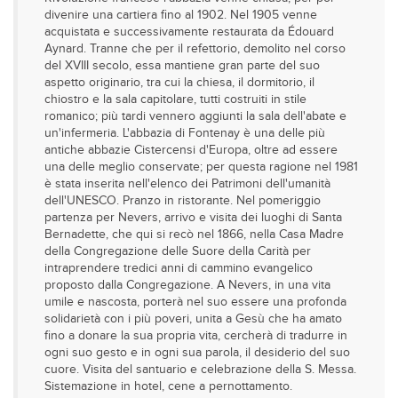
divenire una cartiera fino al 1902. Nel 1905 venne
acquistata e successivamente restaurata da Édouard
Aynard. Tranne che per il refettorio, demolito nel corso
del XVIII secolo, essa mantiene gran parte del suo
aspetto originario, tra cui la chiesa, il dormitorio, il
chiostro e la sala capitolare, tutti costruiti in stile
romanico; più tardi vennero aggiunti la sala dell'abate e
un'infermeria. L'abbazia di Fontenay è una delle più
antiche abbazie Cistercensi d'Europa, oltre ad essere
una delle meglio conservate; per questa ragione nel 1981
è stata inserita nell'elenco dei Patrimoni dell'umanità
dell'UNESCO. Pranzo in ristorante. Nel pomeriggio
partenza per Nevers, arrivo e visita dei luoghi di Santa
Bernadette, che qui si recò nel 1866, nella Casa Madre
della Congregazione delle Suore della Carità per
intraprendere tredici anni di cammino evangelico
proposto dalla Congregazione. A Nevers, in una vita
umile e nascosta, porterà nel suo essere una profonda
solidarietà con i più poveri, unita a Gesù che ha amato
fino a donare la sua propria vita, cercherà di tradurre in
ogni suo gesto e in ogni sua parola, il desiderio del suo
cuore. Visita del santuario e celebrazione della S. Messa.
Sistemazione in hotel, cene a pernottamento.