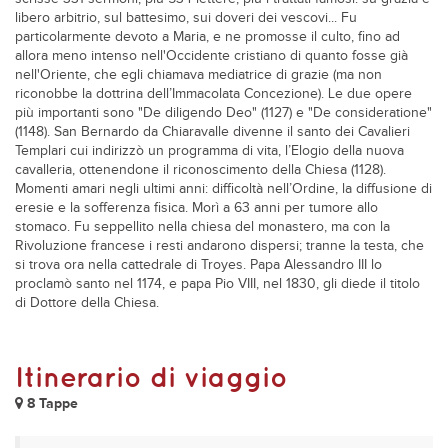
libero arbitrio, sul battesimo, sui doveri dei vescovi... Fu
particolarmente devoto a Maria, e ne promosse il culto, fino ad
allora meno intenso nell'Occidente cristiano di quanto fosse già
nell'Oriente, che egli chiamava mediatrice di grazie (ma non
riconobbe la dottrina dell’Immacolata Concezione). Le due opere
più importanti sono "De diligendo Deo" (1127) e "De consideratione"
(1148). San Bernardo da Chiaravalle divenne il santo dei Cavalieri
Templari cui indirizzò un programma di vita, l’Elogio della nuova
cavalleria, ottenendone il riconoscimento della Chiesa (1128).
Momenti amari negli ultimi anni: difficoltà nell’Ordine, la diffusione di
eresie e la sofferenza fisica. Morì a 63 anni per tumore allo
stomaco. Fu seppellito nella chiesa del monastero, ma con la
Rivoluzione francese i resti andarono dispersi; tranne la testa, che
si trova ora nella cattedrale di Troyes. Papa Alessandro III lo
proclamò santo nel 1174, e papa Pio VIII, nel 1830, gli diede il titolo
di Dottore della Chiesa.
Itinerario di viaggio
8 Tappe