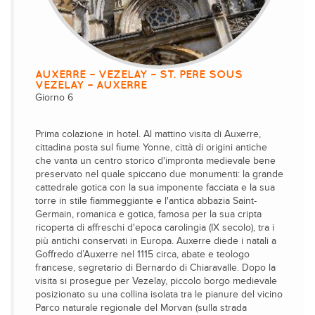
AUXERRE – VEZELAY – ST. PERE SOUS
VEZELAY – AUXERRE
Giorno 6
Prima colazione in hotel. Al mattino visita di Auxerre,
cittadina posta sul fiume Yonne, città di origini antiche
che vanta un centro storico d'impronta medievale bene
preservato nel quale spiccano due monumenti: la grande
cattedrale gotica con la sua imponente facciata e la sua
torre in stile fiammeggiante e l'antica abbazia Saint-
Germain, romanica e gotica, famosa per la sua cripta
ricoperta di affreschi d'epoca carolingia (IX secolo), tra i
più antichi conservati in Europa. Auxerre diede i natali a
Goffredo d’Auxerre nel 1115 circa, abate e teologo
francese, segretario di Bernardo di Chiaravalle. Dopo la
visita si prosegue per Vezelay, piccolo borgo medievale
posizionato su una collina isolata tra le pianure del vicino
Parco naturale regionale del Morvan (sulla strada