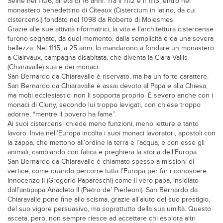
Seine nel 1106, all’età di 16 anni. Tra il 1112 e il 1113, entrò nel
monastero benedettino di Cîteaux (Cistercium in latino, da cui
cistercensi) fondato nel 1098 da Roberto di Molesmes.
Grazie alle sue attività riformatrici, la vita e l'architettura cistercense
furono segnate, da quel momento, dalla semplicità e da una severa
bellezza. Nel 1115, a 25 anni, lo mandarono a fondare un monastero
a Clairvaux, campagna disabitata, che diventa la Clara Vallis
(Chiaravalle) sua e dei monaci.
San Bernardo da Chiaravalle è riservato, ma ha un forte carattere.
San Bernardo da Chiaravalle è assai devoto al Papa e alla Chiesa,
ma molti ecclesiastici non li sopporta proprio. È severo anche con i
monaci di Cluny, secondo lui troppo levigati, con chiese troppo
adorne, “mentre il povero ha fame”.
Ai suoi cistercensi chiede meno funzioni, meno letture e tanto
lavoro. Invia nell’Europa incolta i suoi monaci lavoratori, apostoli con
la zappa, che mettono all’ordine la terra e l’acqua, e con esse gli
animali, cambiando con fatica e preghiera la storia dell’Europa.
San Bernardo da Chiaravalle è chiamato spesso a missioni di
vertice, come quando percorre tutta l’Europa per far riconoscere
Innocenzo II (Gregorio Papareschi) come il vero papa, insidiato
dall’antipapa Anacleto II (Pietro de’ Pierleoni). San Bernardo da
Chiaravalle pone fine allo scisma, grazie all’aiuto del suo prestigio,
del suo vigore persuasivo, ma soprattutto della sua umiltà. Questo
asceta, però, non sempre riesce ad accettare chi esplora altri