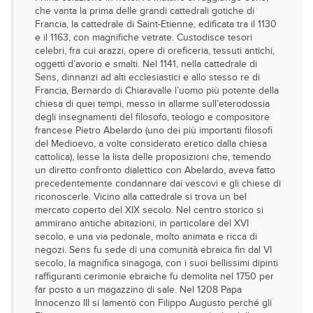
che vanta la prima delle grandi cattedrali gotiche di
Francia, la cattedrale di Saint-Etienne, edificata tra il 1130
e il 1163, con magnifiche vetrate. Custodisce tesori
celebri, fra cui arazzi, opere di oreficeria, tessuti antichi,
oggetti d’avorio e smalti. Nel 1141, nella cattedrale di
Sens, dinnanzi ad alti ecclesiastici e allo stesso re di
Francia, Bernardo di Chiaravalle l’uomo più potente della
chiesa di quei tempi, messo in allarme sull’eterodossia
degli insegnamenti del filosofo, teologo e compositore
francese Pietro Abelardo (uno dei più importanti filosofi
del Medioevo, a volte considerato eretico dalla chiesa
cattolica), lesse la lista delle proposizioni che, temendo
un diretto confronto dialettico con Abelardo, aveva fatto
precedentemente condannare dai vescovi e gli chiese di
riconoscerle. Vicino alla cattedrale si trova un bel
mercato coperto del XIX secolo. Nel centro storico si
ammirano antiche abitazioni, in particolare del XVI
secolo, e una via pedonale, molto animata e ricca di
negozi. Sens fu sede di una comunità ebraica fin dal VI
secolo, la magnifica sinagoga, con i suoi bellissimi dipinti
raffiguranti cerimonie ebraiche fu demolita nel 1750 per
far posto a un magazzino di sale. Nel 1208 Papa
Innocenzo III si lamentò con Filippo Augusto perché gli