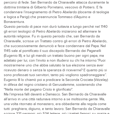
percorsi di fede. San Bernardo da Chiaravalle attacca duramente la
dottrina trinitaria di Gilberto Porretano, vescovo di Poitiers. E fa
condannare l’insegnamento di Pietro Abelardo (docente di teologia
e logica a Parigi) che preannuncia Tommaso d’Aquino e
Bonaventura.
Questo periodo di pace non durò tuttavia a lungo perché nel 1140
gli errori teologici di Pietro Abelardo iniziarono ad allarmare le
autorità religiose. Fu in questo periodo che, san Bernardo da
Chiaravalle, scrisse un Trattato contro gli errori di Pietro Abelardo,
che successivamente denunciò e fece condannare dal Papa. Nel
1145 sale al pontificato il suo discepolo Bernardo dei Paganelli
(Eugenio III), e lui gli mandò un trattato buono per ogni papa, ma
adattato per lui, con l’invito a non illudersi su chi ha intorno:”Puoi
mostrarmene uno che abbia salutato la tua elezione senza aver
ricevuto denaro o senza la speranza di riceverne? E quanto più si
sono professati tuoi servitori, tanto più vogliono spadroneggiare”.
Eugenio III lo chiamò poi a predicare la Seconda Crociata (Vézelay)
in difesa del regno cristiano di Gerusalemme, sostenendo che
"Nella morte del pagano Cristo è glorificato".
Ma l’impresa fallì davanti a Damasco. San Bernardo da Chiaravalle
all’arrivo in una città radunava intorno a se moltissima gente. Ma,
una volta ritornato al monastero, era obbediente alla regola come
tutti: preghiera, digiuno, e tanto lavoro. San Bernardo da Chiaravalle
scrisse 331 sermoni, più 534 lettere, più i trattati famosi: su grazia e