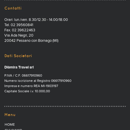
Contatti
Orari: lun./ven. 8.30/12.30 - 14.00/18.00
Tel. 02 39560841
Fax. 02 39622463
Via Ada Negri, 20
20042 Pessano con Bornago (MI)
Dati Societari
Diòmira Travel srl
P.IVA / C.F. 06617910960
Numero iscrizione al Registro 06617910960
Impresa e numero REA MI-1903197
Capitale Sociale i.v. 10.000,00
Menu
HOME