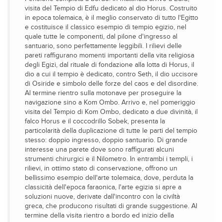
visita del Tempio di Edfu dedicato al dio Horus. Costruito
in epoca tolemaica, è il meglio conservato di tutto l'Egitto
e costituisce il classico esempio di tempio egizio, nel
quale tutte le componenti, dal pilone d'ingresso al
santuario, sono perfettamente leggibili. I rilievi delle
pareti raffigurano momenti importanti della vita religiosa
degli Egizi, dal rituale di fondazione alla lotta di Horus, il
dio a cui il tempio è dedicato, contro Seth, il dio uccisore
di Osiride e simbolo delle forze del caos e del disordine.
Al termine rientro sulla motonave per proseguire la
navigazione sino a Kom Ombo. Arrivo e, nel pomeriggio
visita del Tempio di Kom Ombo, dedicato a due divinità, il
falco Horus e il coccodrillo Sobek, presenta la
particolarità della duplicazione di tutte le parti del tempio
stesso: doppio ingresso, doppio santuario. Di grande
interesse una parete dove sono raffigurati alcuni
strumenti chirurgici e il Nilometro. In entrambi i templi, i
rilievi, in ottimo stato di conservazione, offrono un
bellissimo esempio dell'arte tolemaica, dove, perduta la
classicità dell'epoca faraonica, l'arte egizia si apre a
soluzioni nuove, derivate dall'incontro con la civiltà
greca, che producono risultati di grande suggestione. Al
termine della visita rientro a bordo ed inizio della