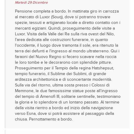
Martedì 29 Dicembre
​​​​​​Pensione completa a bordo. In mattinata giro in carrozza
al mercato di Luxor (Souq), dove si potranno trovare
spezie, tessuti e artigianato locale a diretto contatto con i
mercanti egiziani. Quindi, proseguimento delle visite a
Luxor. Visita della Valle dei Re sulla riva ovest del Nilo,
l'area dedicata alle costruzioni funerarie, in quanto
l'occidente, il luogo dove tramonta il sole, era ritenuto la
terra dei defunti e l'ingresso al mondo ultraterreno. Qui i
faraoni del Nuovo Regno si fecero scavare nella roccia
le loro tombe e le decorarono con splendide pitture.
Proseguimento per il Tempio della regina Hatshepsut,
tempio funerario, il Sublime dei Sublimi, di grande
arditezza architettonica e di sconcertante modernità.
Sulla via del ritorno, ultima sosta presso i Colossi di
Memnone, le due famosissime statue poste all’ingresso
del tempio di Amenofi III, solitarie sentinelle, testimoniano
la gloria e lo splendore di un lontano passato. Al termine
della visita rientro a bordo ed inizio della navigazione
verso Esna, dove si potrà assistere al passaggio della
chiusa. Pernottamento a bordo.