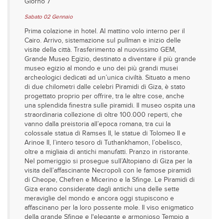
Giorno 7
Sabato 02 Gennaio
Prima colazione in hotel. Al mattino volo interno per il
Cairo. Arrivo, sistemazione sul pullman e inizio delle
visite della città. Trasferimento al nuovissimo GEM,
Grande Museo Egizio, destinato a diventare il più grande
museo egizio al mondo e uno dei più grandi musei
archeologici dedicati ad un’unica civiltà. Situato a meno
di due chilometri dalle celebri Piramidi di Giza, è stato
progettato proprio per offrire, tra le altre cose, anche
una splendida finestra sulle piramidi. Il museo ospita una
straordinaria collezione di oltre 100.000 reperti, che
vanno dalla preistoria all’epoca romana, tra cui la
colossale statua di Ramses II, le statue di Tolomeo II e
Arinoe II, l’intero tesoro di Tuthankhamon, l’obelisco,
oltre a migliaia di antichi manufatti. Pranzo in ristorante.
Nel pomeriggio si prosegue sull’Altopiano di Giza per la
visita dell’affascinante Necropoli con le famose piramidi
di Cheope, Chefren e Micerino e la Sfinge. Le Piramidi di
Giza erano considerate dagli antichi una delle sette
meraviglie del mondo e ancora oggi stupiscono e
affascinano per la loro possente mole. Il viso enigmatico
della grande Sfinge e l'elegante e armonioso Tempio a