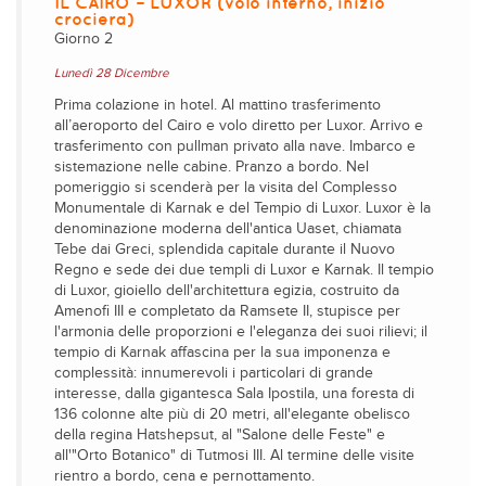
IL CAIRO – LUXOR (volo interno, inizio
crociera)
Giorno 2
Lunedì 28 Dicembre
Prima colazione in hotel. Al mattino trasferimento
all’aeroporto del Cairo e volo diretto per Luxor. Arrivo e
trasferimento con pullman privato alla nave. Imbarco e
sistemazione nelle cabine. Pranzo a bordo. Nel
pomeriggio si scenderà per la visita del Complesso
Monumentale di Karnak e del Tempio di Luxor. Luxor è la
denominazione moderna dell'antica Uaset, chiamata
Tebe dai Greci, splendida capitale durante il Nuovo
Regno e sede dei due templi di Luxor e Karnak. Il tempio
di Luxor, gioiello dell'architettura egizia, costruito da
Amenofi III e completato da Ramsete II, stupisce per
l'armonia delle proporzioni e l'eleganza dei suoi rilievi; il
tempio di Karnak affascina per la sua imponenza e
complessità: innumerevoli i particolari di grande
interesse, dalla gigantesca Sala Ipostila, una foresta di
136 colonne alte più di 20 metri, all'elegante obelisco
della regina Hatshepsut, al "Salone delle Feste" e
all'"Orto Botanico" di Tutmosi III. Al termine delle visite
rientro a bordo, cena e pernottamento.