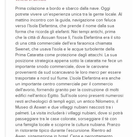
Prima colazione a bordo e sbarco dalla nave. Oggi
potrete vivere un’esperienza unica tra la gente locale. Al
mattino incontro con la guida, navigazione con feluca
verso l’Isola Elefantina, che prende il nome dalla sua
forma che ricorda gli elefanti. Nei tempi antichi, prima
che la città di Assuan fosse lì, l'isola Elefantina era il sito
di una città commerciale dell'era faraonica chiamata
Swenet, che usava l'isola e le acque turbolente della
Prima Cataratta come protezione dagli attacchi. La sua
posizione strategica appena sotto la cataratta ne fece un
importante snodo commerciale, dove le carovane
provenienti da sud scaricavano le loro merci per essere
trasportate a nord sul fiume. L'isola Elefantina era anche
un importante centro commerciale per il commercio
dell'avorio, fornendo granito per la costruzione di molti
edifici nell'antico Egitto. Sull’isola sono presenti numerosi
resti archeologici di templi egizi, un antico Nilometro, il
Museo di Aswan e due villaggi nubiani nascosti tra i
palmeti. La visita includerà i villaggi nubiani, dove si potrà
passeggiare tra le case colorate, sorseggiare il tè con
una famiglia locale e scoprire la cultura nubiana. Pranzo
in ristorante tipico durante l’escursione. Rientro ad
Awan, sistemazione in hotel. Cena e pernottamento.