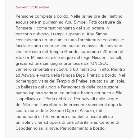
Giovedì 31 Dicembre
Pensione completa a bordo. Nelle prime ore del mattino
escursione in pullman ad Abu Simbel. Fatti costruire da
Ramsete II come testimonianza del suo potere in
territorio nubiano, i templi rupestri di Abu Simbel
costituiscono un unicum in tutta l'architettura egiziana: le
facciate sono decorate con statue colossali del sovrano
che, nel caso del Tempio Grande, superano i 20 metri di
altezza. Minacciati dalle acque del Lago Nasser, i templi,
grazie ad una campagna promossa dall'UNESCO,
vennero smontati e ricostruiti 60 metri più in alto. Rientro
ad Aswan, e visita della famosa Diga. Pranzo a bordo. Nel
pomeriggio visita del Tempio di Philae, situato su un’isola.
La bellezza del luogo e l'armoniosità delle costruzioni
hanno ispirato scrittori ed artisti e hanno attribuito a File
l'appellativo di "Perla del Nilo". Per salvarli dalle acque
del Nilo che li avrebbero interamente sommersi dopo la
costruzione della Grande Diga di Assuan, tutti i
monumenti di File vennero smontati e ricostruiti su
un'isola vicina ad opera di una ditta italiana. Cenone di
Capodanno sulla nave. Pernottamento a bordo.