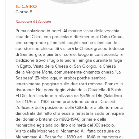
IL CAIRO
Giorno 8
Domenica 03 Gennaio
Prima colazione in hotel. Al mattino visita della vecchia
città del Cairo, con particolare riferimento al Cairo Copto,
che comprende gli antichi luoghi sacri cristiani con le
sue storiche chiese. Si visiterà la Chiesa grecoortodossa
di San Sergio, a pianta circolare, luogo in cui secondo la
tradizione trovò rifugio la Sacra Famiglia durante la fuga
in Egitto. Visita della Chiesa di San Giorgio, la Chiesa
della Vergine Maria, comunemente chiamata chiesa "La
Sospesa" (EI-Moallaqa, in arabo) poiché sembra
letteralmente poggiare sulle due torri romane. Pranzo in
ristorante. Nel pomeriggio visita della Cittadella di Salah
El Din, fortificazione realizzata da Ṣalāḥ al-Dīn (Saladino)
fra il 1176 e il 1183, come protezione contro i Crociati.
L'efficacia della posizione della Cittadella è ulteriormente
dimostrata dal fatto che essa è rimasta la sede principale
del dominio britannico (1882-1946) prima e della
monarchia egiziana poi fino alla metà del XX secolo.
Visita della Moschea di Mohamed Ali, fatta costruire da
Muhammad Ali Pasha fra il 1830 ed il 1848 in memoria di