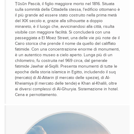
Ṭūsūn Pascià, il figlio maggiore morto nel 1816. Situata
sulla sommità della Cittadella stessa, l'edificio ottomano è
il più grande ad essere stato costruito nella prima metà
del XIX secolo e, grazie alla silhouette a doppio
minareto, è il luogo che, avvicinandosi alla città, risulta
visibile con maggiore facilità. Si concluderà con una
passeggiata a El Moez Street, una delle vie più note de il
Cairo storica che prende il nome da quello del califfato
fatimide. Con una concentrazione enorme di monumenti,
è un autentico museo a cielo aperto. Lunga più di un
chilometro, fu costruita nel 969 circa, dal generale
fatimide Jawhar al-Siqilli. Presenta monumenti di tutte le
epoche della storia islamica in Egitto, includendo il suq
(mercato) di Al-Attarin (il mercato delle spezie), di Al-
Kheiamiya (il mercato delle tende) e Khan al-Khalili, oltre
ai diversi complessi di Al-Ghuryia. Sistemazione in hotel.
Cena e pernottamento.