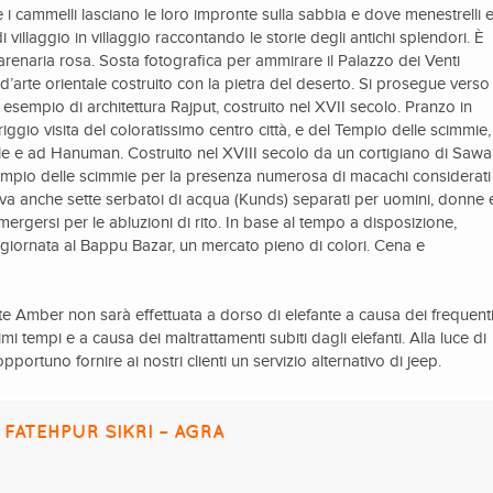
e i cammelli lasciano le loro impronte sulla sabbia e dove menestrelli 
 villaggio in villaggio raccontando le storie degli antichi splendori. È
 arenaria rosa. Sosta fotografica per ammirare il Palazzo dei Venti
d’arte orientale costruito con la pietra del deserto. Si prosegue verso
esempio di architettura Rajput, costruito nel XVII secolo. Pranzo in
iggio visita del coloratissimo centro città, e del Tempio delle scimmie, 
ole e ad Hanuman. Costruito nel XVIII secolo da un cortigiano di Sawa
tempio delle scimmie per la presenza numerosa di macachi considerati
rva anche sette serbatoi di acqua (Kunds) separati per uomini, donne 
gersi per le abluzioni di rito. In base al tempo a disposizione,
a giornata al Bappu Bazar, un mercato pieno di colori. Cena e
te Amber non sarà effettuata a dorso di elefante a causa dei frequent
ltimi tempi e a causa dei maltrattamenti subiti dagli elefanti. Alla luce di
pportuno fornire ai nostri clienti un servizio alternativo di jeep.
– FATEHPUR SIKRI – AGRA