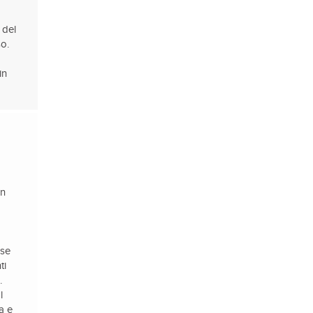
 del
so.
in
in
ose
ti
.
l
a e