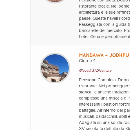
Pensione completa. Dopo la
ristorante locale. Nel pome
architettura e le sue raffin
paese. Queste haveli ricord
Passeggiata con la guida tr
bancarelle del mercato. Pr
hotel. Cena e pernottamen
MANDAWA – JODHPU
Giorno 4
Giovedì 31 Dicembre
Pensione Completa. Dopo la
ristorante. Nel pomeriggio v
storica, le antiche tradizio
complesso una miscela di mo
interessanti i bastioni forti
battaglie. All’interno del p
musicali, baldacchini, abiti 
Adagiata su una solida rocc
XV secolo fu definita da Ki