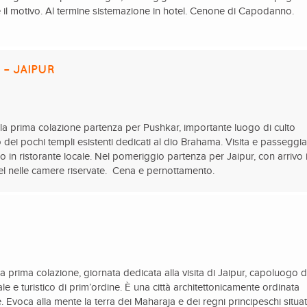
e il motivo. Al termine sistemazione in hotel. Cenone di Capodanno.
– JAIPUR
 prima colazione partenza per Pushkar, importante luogo di culto
 dei pochi templi esistenti dedicati al dio Brahama. Visita e passeggia
o in ristorante locale. Nel pomeriggio partenza per Jaipur, con arrivo 
tel nelle camere riservate. Cena e pernottamento.
prima colazione, giornata dedicata alla visita di Jaipur, capoluogo d
 e turistico di prim’ordine. È una città architettonicamente ordinata
Evoca alla mente la terra dei Maharaja e dei regni principeschi situati