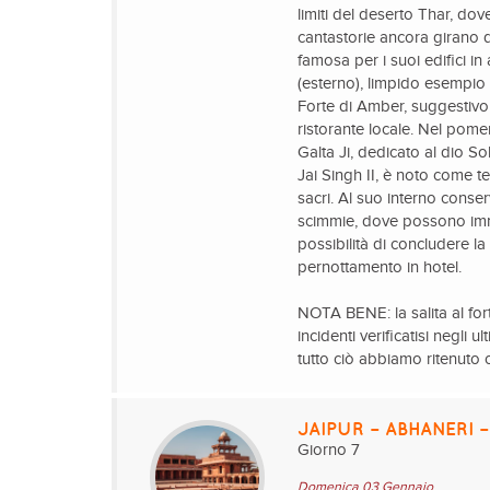
limiti del deserto Thar, dov
cantastorie ancora girano di
famosa per i suoi edifici in
(esterno), limpido esempio 
Forte di Amber, suggestivo 
ristorante locale. Nel pomer
Galta Ji, dedicato al dio S
Jai Singh II, è noto come 
sacri. Al suo interno conse
scimmie, dove possono immer
possibilità di concludere l
pernottamento in hotel.
NOTA BENE: la salita al for
incidenti verificatisi negli u
tutto ciò abbiamo ritenuto o
JAIPUR – ABHANERI 
Giorno 7
Domenica 03 Gennaio