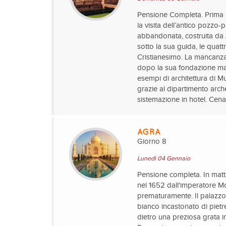
Pensione Completa. Prima c
la visita dell’antico pozzo-
abbandonata, costruita da A
sotto la sua guida, le quat
Cristianesimo. La mancanza 
dopo la sua fondazione ma 
esempi di architettura di M
grazie al dipartimento arch
sistemazione in hotel. Cen
AGRA
Giorno 8
Lunedì 04 Gennaio
Pensione completa. In matti
nel 1652 dall'imperatore 
prematuramente. Il palazzo, 
bianco incastonato di pietr
dietro una preziosa grata in 