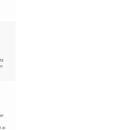
ta
in
el
 ai