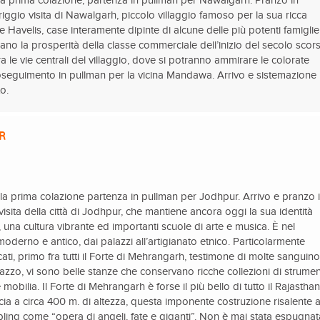
 prima colazione, partenza in pullman per Nawalgarh. Pranzo in
riggio visita di Nawalgarh, piccolo villaggio famoso per la sua ricca
ate Havelis, case interamente dipinte di alcune delle più potenti famiglie
ano la prosperità della classe commerciale dell’inizio del secolo scor
a le vie centrali del villaggio, dove si potranno ammirare le colorate
oseguimento in pullman per la vicina Mandawa. Arrivo e sistemazione 
to.
R
 prima colazione partenza in pullman per Jodhpur. Arrivo e pranzo 
isita della città di Jodhpur, che mantiene ancora oggi la sua identità
ni, una cultura vibrante ed importanti scuole di arte e musica. È nel
derno e antico, dai palazzi all’artigianato etnico. Particolarmente
ficati, primo fra tutti il Forte di Mehrangarh, testimone di molte sanguin
alazzo, vi sono belle stanze che conservano ricche collezioni di strumen
e mobilia. Il Forte di Mehrangarh è forse il più bello di tutto il Rajasthan
ia a circa 400 m. di altezza, questa imponente costruzione risalente a
pling come “opera di angeli, fate e giganti”. Non è mai stata espugnat