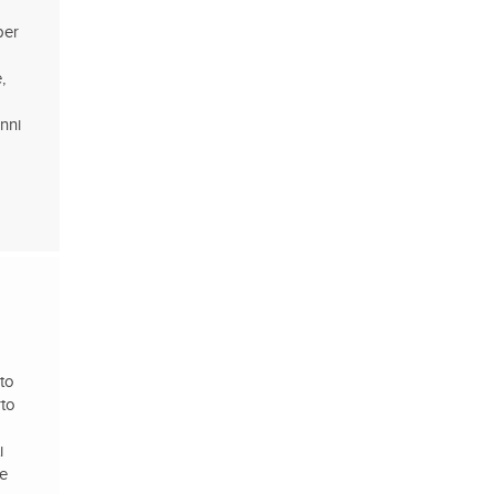
per
,
nni
ito
rto
i
te