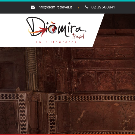
info@diomiratravel.it
02 39560841