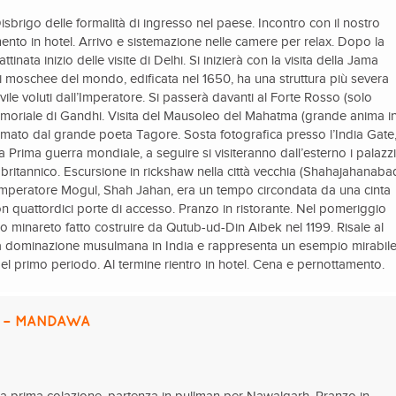
Disbrigo delle formalità di ingresso nel paese. Incontro con il nostro
imento in hotel. Arrivo e sistemazione nelle camere per relax. Dopo la
tinata inizio delle visite di Delhi. Si inizierà con la visita della Jama
i moschee del mondo, edificata nel 1650, ha una struttura più severa
civile voluti dall’Imperatore. Si passerà davanti al Forte Rosso (solo
 memoriale di Gandhi. Visita del Mausoleo del Mahatma (grande anima i
iamato dal grande poeta Tagore. Sosta fotografica presso l’India Gate
a Prima guerra mondiale, a seguire si visiteranno dall’esterno i palazz
le britannico. Escursione in rickshaw nella città vecchia (Shahajahanaba
e imperatore Mogul, Shah Jahan, era un tempo circondata da una cinta
n quattordici porte di accesso. Pranzo in ristorante. Nel pomeriggio
ico minareto fatto costruire da Qutub-ud-Din Aibek nel 1199. Risale al
a dominazione musulmana in India e rappresenta un esempio mirabil
del primo periodo. Al termine rientro in hotel. Cena e pernottamento.
 – MANDAWA