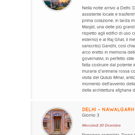
Nella notte arrivo a Delhi. 
assistente locale e trasfer
prima colazione, in tarda mat
Masjid, una delle più grand
rispetto agli edifici di uso 
esterno) e al Raj Ghat, il
sanscrito) Gandhi, così ch
arco eretto in memoria dell
governativi, in perfetto sti
fatta costruire dal potent
muraria d’arenaria rossa co
visita del Qutub Minar, ant
momento dell'avvento dell
della architettura afghana 
DELHI – NAWALGARH
Giorno 3
Mercoledì 30 Dicembre