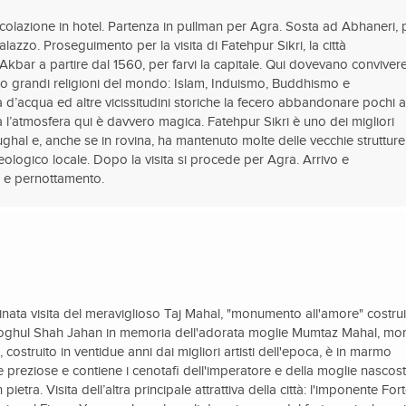
olazione in hotel. Partenza in pullman per Agra. Sosta ad Abhaneri, 
palazzo. Proseguimento per la visita di Fatehpur Sikri, la città
kbar a partire dal 1560, per farvi la capitale. Qui dovevano convivere
tro grandi religioni del mondo: Islam, Induismo, Buddhismo e
d’acqua ed altre vicissitudini storiche la fecero abbandonare pochi a
l’atmosfera qui è davvero magica. Fatehpur Sikri è uno dei migliori
ughal e, anche se in rovina, ha mantenuto molte delle vecchie strutture
eologico locale. Dopo la visita si procede per Agra. Arrivo e
a e pernottamento.
nata visita del meraviglioso Taj Mahal, "monumento all'amore" costru
Moghul Shah Jahan in memoria dell'adorata moglie Mumtaz Mahal, mo
costruito in ventidue anni dai migliori artisti dell'epoca, è in marmo
e preziose e contiene i cenotafi dell'imperatore e della moglie nascost
pietra. Visita dell’altra principale attrattiva della città: l'imponente For