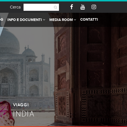
Cerca
OG
CONTATTI
INFO E DOCUMENTI
MEDIA ROOM
VIAGGI
INDIA