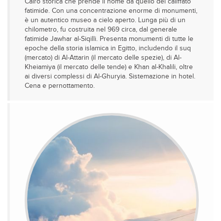
Cairo storica che prende il nome da quello del califfato
fatimide. Con una concentrazione enorme di monumenti,
è un autentico museo a cielo aperto. Lunga più di un
chilometro, fu costruita nel 969 circa, dal generale
fatimide Jawhar al-Siqilli. Presenta monumenti di tutte le
epoche della storia islamica in Egitto, includendo il suq
(mercato) di Al-Attarin (il mercato delle spezie), di Al-
Kheiamiya (il mercato delle tende) e Khan al-Khalili, oltre
ai diversi complessi di Al-Ghuryia. Sistemazione in hotel.
Cena e pernottamento.