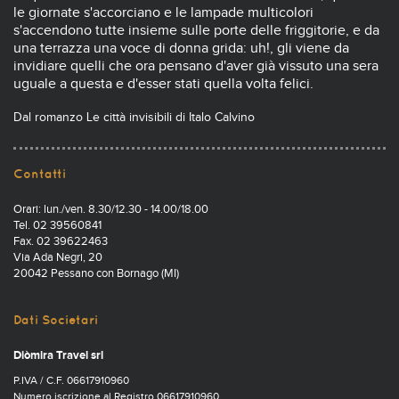
le giornate s'accorciano e le lampade multicolori
s'accendono tutte insieme sulle porte delle friggitorie, e da
una terrazza una voce di donna grida: uh!, gli viene da
invidiare quelli che ora pensano d'aver già vissuto una sera
uguale a questa e d'esser stati quella volta felici.
Dal romanzo Le città invisibili di Italo Calvino
Contatti
Orari: lun./ven. 8.30/12.30 - 14.00/18.00
Tel. 02 39560841
Fax. 02 39622463
Via Ada Negri, 20
20042 Pessano con Bornago (MI)
Dati Societari
Diòmira Travel srl
P.IVA / C.F. 06617910960
Numero iscrizione al Registro 06617910960