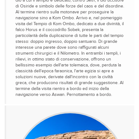
dio a cui il tempio è dedicato, contro Seth, il dio uccisore
di Osiride e simbolo delle forze del caos e del disordine.
Al termine rientro sulla motonave per proseguire la
navigazione sino a Kom Ombo. Arrivo e, nel pomeriggio
visita del Tempio di Kom Ombo, dedicato a due divinità, il
falco Horus e il coccodrillo Sobek, presenta la
particolarità della duplicazione di tutte le parti del tempio
stesso: doppio ingresso, doppio santuario. Di grande
interesse una parete dove sono raffigurati alcuni
strumenti chirurgici e il Nilometro. In entrambi i templi, i
rilievi, in ottimo stato di conservazione, offrono un
bellissimo esempio dell'arte tolemaica, dove, perduta la
classicità dell'epoca faraonica, l'arte egizia si apre a
soluzioni nuove, derivate dall'incontro con la civiltà
greca, che producono risultati di grande suggestione. Al
termine della visita rientro a bordo ed inizio della
navigazione verso Aswan. Pernottamento a bordo.