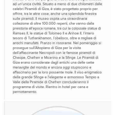
ad un’unica civiltà. Situato a meno di due chilometri dalle
celebri Piramidi di Giza, è stato progettato proprio per
offrire, tra le altre cose, anche una splendida finestra
sulle piramidi. Il museo ospita una straordinaria
collezione di oltre 100.000 reperti, che vanno dalla
preistoria all’epoca romana, tra cui la colossale statua di
Ramses II, le statue di Tolomeo II e Arinoe II, l’intero
tesoro di Tuthankhamon, l’obelisco, oltre a migliaia di
antichi manufatti. Pranzo in ristorante. Nel pomeriggio si
prosegue sull’Altopiano di Giza per la visita
dell’affascinante Necropoli con le famose piramidi di
Cheope, Chefren e Micerino e la Sfinge. Le Piramidi di
Giza erano considerate dagli antichi una delle sette
meraviglie del mondo e ancora oggi stupiscono e
affascinano per la loro possente mole. Il viso enigmatico
della grande Sfinge e l'elegante e armonioso Tempio a
Valle della Piramide di Chefren concluderanno il
programma di visite. Rientro in hotel per cena e
pernottamento.