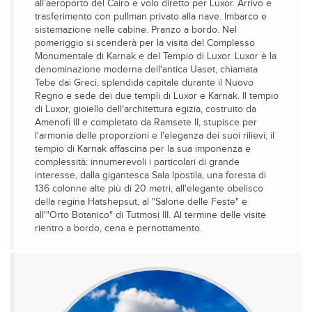
all’aeroporto del Cairo e volo diretto per Luxor. Arrivo e
trasferimento con pullman privato alla nave. Imbarco e
sistemazione nelle cabine. Pranzo a bordo. Nel
pomeriggio si scenderà per la visita del Complesso
Monumentale di Karnak e del Tempio di Luxor. Luxor è la
denominazione moderna dell'antica Uaset, chiamata
Tebe dai Greci, splendida capitale durante il Nuovo
Regno e sede dei due templi di Luxor e Karnak. Il tempio
di Luxor, gioiello dell'architettura egizia, costruito da
Amenofi III e completato da Ramsete II, stupisce per
l'armonia delle proporzioni e l'eleganza dei suoi rilievi; il
tempio di Karnak affascina per la sua imponenza e
complessità: innumerevoli i particolari di grande
interesse, dalla gigantesca Sala Ipostila, una foresta di
136 colonne alte più di 20 metri, all'elegante obelisco
della regina Hatshepsut, al "Salone delle Feste" e
all'"Orto Botanico" di Tutmosi III. Al termine delle visite
rientro a bordo, cena e pernottamento.