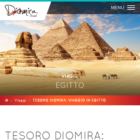
Togg
MENU
VIAGGI
EGITTO
Viaggi
TESORO DIOMIRA: VIAGGIO IN EGITTO
TESORO DIOMIRA: