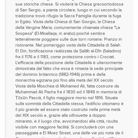
sue storiche chiese. Si visiterà la Chiesa grecoortodossa
di San Sergio, a pianta circolare, luogo in cui secondo la
tradizione trovò rifugio la Sacra Famiglia durante la fuga
in Egitto. Visita della Chiesa di San Giorgio, la Chiesa
della Vergine Maria, comunemente chiamata chiesa "La
Sospesa" (EI-Moallaqa, in arabo) poiché sembra
letteralmente poggiare sulle due torri romane. Pranzo in
ristorante. Nel pomeriggio visita della Cittadella di Salah
El Din, fortificazione realizzata da Ṣalāḥ al-Dīn (Saladino)
fra il 1176 e il 1183, come protezione contro i Crociati.
L'efficacia della posizione della Cittadella è ulteriormente
dimostrata dal fatto che essa è rimasta la sede principale
del dominio britannico (1882-1946) prima e della
monarchia egiziana poi fino alla metà del XX secolo.
Visita della Moschea di Mohamed Ali, fatta costruire da
Muhammad Ali Pasha fra il 1830 ed il 1848 in memoria di
Ṭūsūn Pascià, il figlio maggiore morto nel 1816. Situata
sulla sommità della Cittadella stessa, l'edificio ottomano è
il più grande ad essere stato costruito nella prima metà
del XIX secolo e, grazie alla silhouette a doppio
minareto, è il luogo che, avvicinandosi alla città, risulta
visibile con maggiore facilità. Si concluderà con una
passeggiata a El Moez Street, una delle vie più note de il