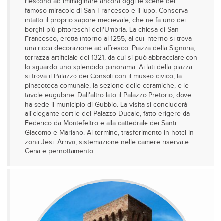
riescono ad immaginare ancora oggi le scene del
famoso miracolo di San Francesco e il lupo. Conserva
intatto il proprio sapore medievale, che ne fa uno dei
borghi più pittoreschi dell'Umbria. La chiesa di San
Francesco, eretta intorno al 1255, al cui interno si trova
una ricca decorazione ad affresco. Piazza della Signoria,
terrazza artificiale del 1321, da cui si può abbracciare con
lo sguardo uno splendido panorama. Ai lati della piazza
si trova il Palazzo dei Consoli con il museo civico, la
pinacoteca comunale, la sezione delle ceramiche, e le
tavole eugubine. Dall'altro lato il Palazzo Pretorio, dove
ha sede il municipio di Gubbio. La visita si concluderà
all'elegante cortile del Palazzo Ducale, fatto erigere da
Federico da Montefeltro e alla cattedrale dei Santi
Giacomo e Mariano. Al termine, trasferimento in hotel in
zona Jesi. Arrivo, sistemazione nelle camere riservate.
Cena e pernottamento.