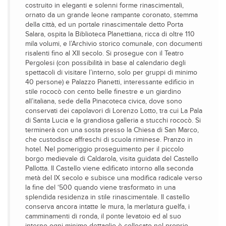
costruito in eleganti e solenni forme rinascimentali,
ornato da un grande leone rampante coronato, stemma
della città, ed un portale rinascimentale detto Porta
Salara, ospita la Biblioteca Planettiana, ricca di oltre 110
mila volumi, e l’Archivio storico comunale, con documenti
risalenti fino al XII secolo. Si prosegue con il Teatro
Pergolesi (con possibilità in base al calendario degli
spettacoli di visitare l’interno, solo per gruppi di minimo
40 persone) e Palazzo Pianetti, interessante edificio in
stile rococò con cento belle finestre e un giardino
all’italiana, sede della Pinacoteca civica, dove sono
conservati dei capolavori di Lorenzo Lotto, tra cui La Pala
di Santa Lucia e la grandiosa galleria a stucchi rococò. Si
terminerà con una sosta presso la Chiesa di San Marco,
che custodisce affreschi di scuola riminese. Pranzo in
hotel. Nel pomeriggio proseguimento per il piccolo
borgo medievale di Caldarola, visita guidata del Castello
Pallotta. Il Castello viene edificato intorno alla seconda
metà del IX secolo e subisce una modifica radicale verso
la fine del ‘500 quando viene trasformato in una
splendida residenza in stile rinascimentale. Il castello
conserva ancora intatte le mura, la merlatura guelfa, i
camminamenti di ronda, il ponte levatoio ed al suo