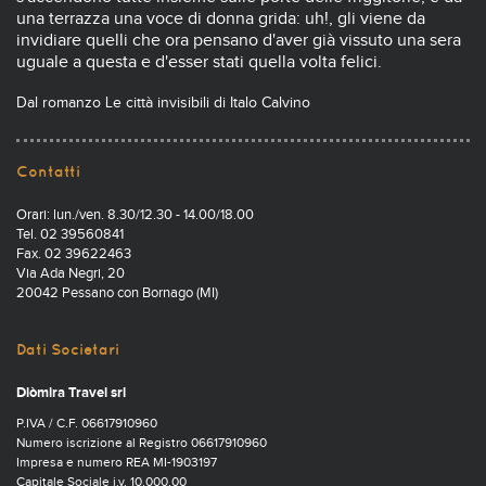
una terrazza una voce di donna grida: uh!, gli viene da
invidiare quelli che ora pensano d'aver già vissuto una sera
uguale a questa e d'esser stati quella volta felici.
Dal romanzo Le città invisibili di Italo Calvino
Contatti
Orari: lun./ven. 8.30/12.30 - 14.00/18.00
Tel. 02 39560841
Fax. 02 39622463
Via Ada Negri, 20
20042 Pessano con Bornago (MI)
Dati Societari
Diòmira Travel srl
P.IVA / C.F. 06617910960
Numero iscrizione al Registro 06617910960
Impresa e numero REA MI-1903197
Capitale Sociale i.v. 10.000,00