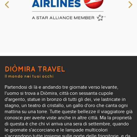
DIÒMIRA TRAVEL
Il mondo nei tuoi occhi
Partendosi di là e andando tre giornate verso levante,
l'uomo si trova a Diòmira, città con sessanta cupole
d'argento, statue in bronzo di tutti gli dei, vie lastricate in
stagno, un teatro di cristallo, un gallo d'oro che canta ogni
mattina su una torre. Tutte queste bellezze il viaggiatore già
conosce per averle viste anche in altre città. Ma la proprietà
di questa è che chi vi arriva una sera di settembre, quando
le giornate s'accorciano e le lampade multicolori
s'accendono tutte insieme sulle porte delle friggitorie, e da