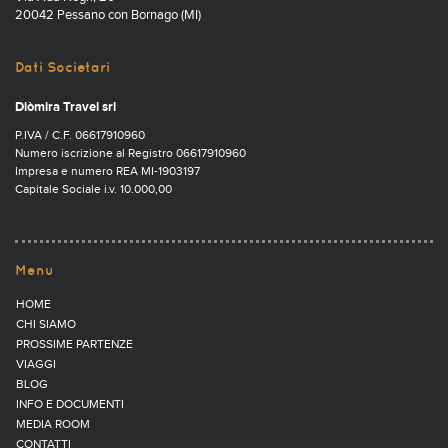
20042 Pessano con Bornago (MI)
Dati Societari
Diòmira Travel srl
P.IVA / C.F. 06617910960
Numero iscrizione al Registro 06617910960
Impresa e numero REA MI-1903197
Capitale Sociale i.v. 10.000,00
Menu
HOME
CHI SIAMO
PROSSIME PARTENZE
VIAGGI
BLOG
INFO E DOCUMENTI
MEDIA ROOM
CONTATTI