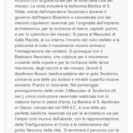
incontro con la guida locale per la visita della città dei
mosaici. La visita includerà la bellissima Basilica di S.
Vitale, voluta dall'imperatore Giustiniano durante il
governo dell'Impero Bizantino e considerata uno dei
massimi capolavori ravennati per l’originalità dell’impianto
architettonico, per la ricchezza di marmi, capitelli, pulvini,
e per lo splendore dei mosaici. Si passa al Mausoleo di
Galla Placidia, al cui interno l’incanto del cielo stellato e la
policromia di tutto il rivestimento musivo animano
l’immaginazione dei visitatori. Si prosegue con il
Battistero Neoniano, che colpisce per il movimento
ruotante della cupola e per la ricchezza delle tarsie
marmoree, degli stucchi e dei mosaici. Quindi S.
Apollinare Nuovo: basilica palatina del re goto Teodorico,
conserva una delle più estese e mirabili superfici musive
esistenti. Pranzo in ristorante. Nel pomeriggio
proseguimento delle visite: il Mausoleo di Teodorico (VI
sec.), unica costruzione ravennate realizzata non in
mattone bensì in pietra d’Istria. La Basilica di S. Apollinare
in Classe: consacrata nel 549 d.C., è una delle più
perfette basiliche ravennati sia per le architetture sia per
l’ampio ciclo musivo dell’abside, con la rappresentazione
della Trasfigurazione di Cristo e la celebrazione del
primo Vescovo della città. Si terminerà il percorso con la