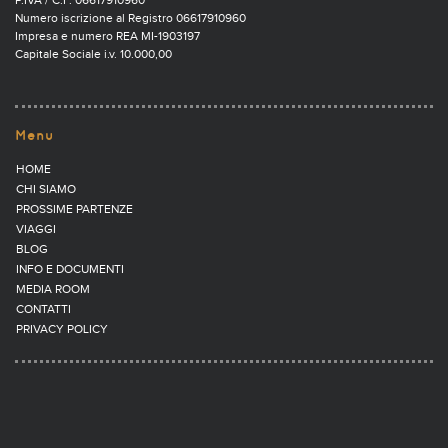
P.IVA / C.F. 06617910960
Numero iscrizione al Registro 06617910960
Impresa e numero REA MI-1903197
Capitale Sociale i.v. 10.000,00
Menu
HOME
CHI SIAMO
PROSSIME PARTENZE
VIAGGI
BLOG
INFO E DOCUMENTI
MEDIA ROOM
CONTATTI
PRIVACY POLICY