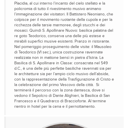
Placidia, al cui interno l’incanto del cielo stellato e la
policromia di tutto il rivestimento musivo animano
l’immaginazione dei visitatori. Il Battistero Neoniano, che
colpisce per il movimento ruotante della cupola e per la
ricchezza delle tarsie marmoree, degli stucchi e dei
mosaici. Quindi S. Apollinare Nuovo: basilica palatina del
re goto Teodorico, conserva una delle più estese e
mirabili superfici musive esistenti. Pranzo in ristorante.
Nel pomeriggio proseguimento delle visite: il Mausoleo
di Teodorico (VI sec.), unica costruzione ravennate
realizzata non in mattone bensì in pietra d’Istria. La
Basilica di S. Apollinare in Classe: consacrata nel 549
d.C., è una delle più perfette basiliche ravennati sia per
le architetture sia per l’ampio ciclo musivo dell’abside,
con la rappresentazione della Trasfigurazione di Cristo e
la celebrazione del primo Vescovo della città. Si
terminerà il percorso con la zona dantesca, dove si
vedono il Sepolcro di Dante Alighieri, la Basilica di San
Francesco e il Quadrarco di Braccioforte. Al termine
rientro in hotel per la cena e il pernottamento.