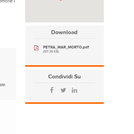
emorie I
Download
PETRA_MAR_MORTO.pdf
(911.35 KB)
Condividi
Su
ale.