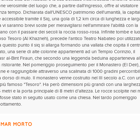
e verosimile del luogo che, a partire dall'ingresso, offre al visitatore
za tempo. Dichiarata dall'UNESCO patrimonio dell'umanità, la capita
accessibile tramite il Siq, una gola di 1,2 km circa di lunghezza e larg
ta vi saranno brevi soste per meravigliarsi nell'ammirare l'abilità con la
vano con il passare dei secoli la roccia rosso-rosa. Infinite tombe e lu
rioso Tesoro (Al Khazneh), precede l'antico Teatro Nabateo poi utilizza
questo punto il siq si allarga formando una vallata che ospita il cent
rcato, una serie di alte colonne appartenenti ad un Tempio Corinzio, il
sr al-Bint Firaun, che secondo una leggenda beduina apparteneva al
in ristorante. Nel pomeriggio proseguimento per il Monastero (El Deir),
gne e raggiungibile attraverso una scalinata di 1000 gradini percorribili
a dorso di mulo. Il monastero venne costruito nel III secolo a.C. con u
 al più famoso "Tesoro". Ha però dimensioni più grandi con una larghez
5 metri e la porta principale di 8 metri d'altezza. Le rocce scolpite nei 
 fosse stato in seguito usato come una chiesa. Nel tardo pomeriggio
rnottamento.
– MAR MORTO