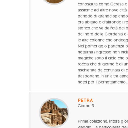
conosciuta come Gerasa e vi
assieme ad altre nove città 
periodo di grande splendore
era abitato e d'altronde i 
storico che va dall'età del
del nord della Giordania e 
le alte colonne che ondeggia
Nel pomeriggio partenza per
notturna (ingresso non incl
magiche sotto il cielo che pi
roccia che di giorno è di u
rischiarata da centinaia di
trasportano in un'altra atm
hotel per il pernottamento.
PETRA
Giorno 3
Prima colazione. Intera gior
viaggio. La particolarità de