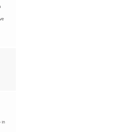
a
ive
 in