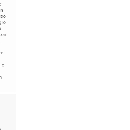
e
un
ntro
glio
a
 con
.
re
à e
in
a,