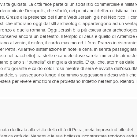
sita guidata. La città fece parte di un sodalizio commerciale e militar
denominate Decapolis, che sfociò, nei primi anni dell'era cristiana, in 
. Grazie alla presenza del fiume Wadi Jerash, già nel Neolitico, il ce
resti che affiorano oggi dai siti archeologici appartengono ad un venta
 bronzo a quella romana. Oggi Jerash è la più estesa area archeologic
conserva ancora un bel teatro, il tempio di Zeus e quello di Artemide
no al vento, il ninfeo, il cardo maximo ed il foro. Pranzo in ristorante
 Petra. All’arrivo sistemazione in hotel e cena. In serata passeggiata
uso nel pacchetto) tra stelle e candele dove sarete immersi in atmosfe
ano piano si “puntella” di migliaia di stelle. E' qui che, attorniati dalla
no sfolgorante e caldo color rosa mentre di sera è avvolta dall'oscurit
 candele, si susseguono lungo il cammino suggestioni indescrivibili che
osfera per vivere emozioni che proiettano indietro nel tempo. Rientro 
nata dedicata alla visita della città di Petra, meta imprescindibile del
ll'antica città dei Nabatei e la sua bellezza incontrastata rendono ardu