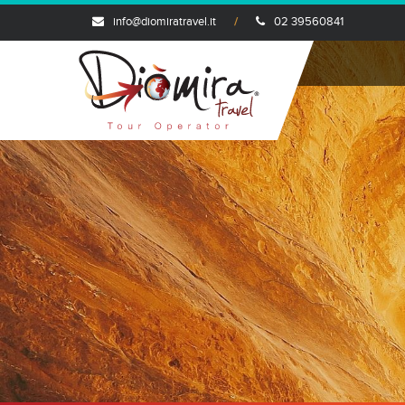
info@diomiratravel.it
02 39560841