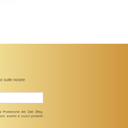
to sulle nostre
 Protezione dei Dati (Reg.
ni, eventi e nuovi prodotti