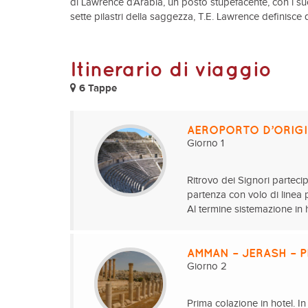
di Lawrence d’Arabia, un posto stupefacente, con i su
sette pilastri della saggezza, T.E. Lawrence definisc
Itinerario di viaggio
6 Tappe
AEROPORTO D’ORIGI
Giorno 1
Ritrovo dei Signori partecip
partenza con volo di linea 
Al termine sistemazione in 
AMMAN – JERASH – 
Giorno 2
Prima colazione in hotel. I