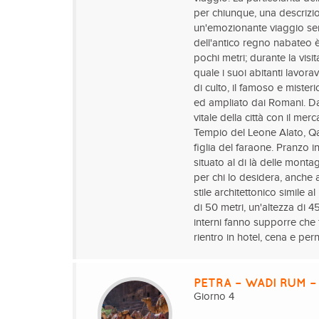
per chiunque, una descrizion
un'emozionante viaggio sen
dell'antico regno nabateo è 
pochi metri; durante la visi
quale i suoi abitanti lavora
di culto, il famoso e miste
ed ampliato dai Romani. Da 
vitale della città con il me
Tempio del Leone Alato, Qa
figlia del faraone. Pranzo 
situato al di là delle monta
per chi lo desidera, anche 
stile architettonico simile
di 50 metri, un'altezza di 4
interni fanno supporre che
rientro in hotel, cena e pe
PETRA – WADI RUM 
Giorno 4