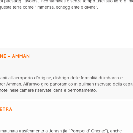
oi paesaggi favolosi, incontaminati e senza tempo...Nel suo libro di m
e questa terra come “immensa, echeggiante e divina”.
NE – AMMAN
anti all’aeroporto d’origine, disbrigo delle formalità di imbarco e
per Amman. All’arrivo giro panoramico in pullman riservato della capit
hotel nelle camere riservate, cena e pernottamento.
PETRA
n mattinata trasferimento a Jerash (la “Pompei d’ Oriente”), anche