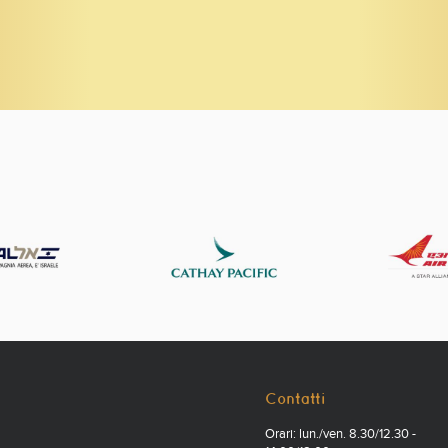
Contatti
Orari: lun./ven. 8.30/12.30 -