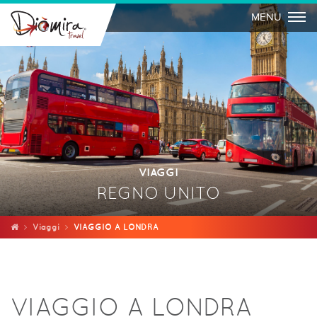
Togg
MENU
VIAGGI
REGNO UNITO
Viaggi
VIAGGIO A LONDRA
VIAGGIO A LONDRA