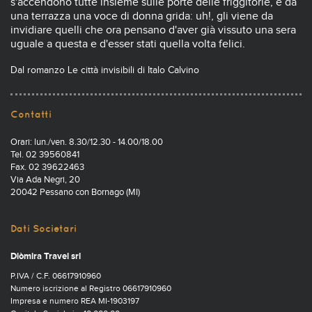
s'accendono tutte insieme sulle porte delle friggitorie, e da
una terrazza una voce di donna grida: uh!, gli viene da
invidiare quelli che ora pensano d'aver già vissuto una sera
uguale a questa e d'esser stati quella volta felici.
Dal romanzo Le città invisibili di Italo Calvino
Contatti
Orari: lun./ven. 8.30/12.30 - 14.00/18.00
Tel. 02 39560841
Fax. 02 39622463
Via Ada Negri, 20
20042 Pessano con Bornago (MI)
Dati Societari
Diòmira Travel srl
P.IVA / C.F. 06617910960
Numero iscrizione al Registro 06617910960
Impresa e numero REA MI-1903197