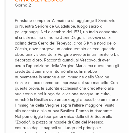
Giorno 2
Pensione completa. Al mattino si raggiunge il Santuario
di Nuestra Señora de Guadalupe, luogo sacro di
pellegrinaggi. Nel dicembre del 1531, un indio convertito
al cristianesimo di nome Juan Diego, si trovava sulla
collina detta Cerro del Tepeyac, circa 6 Km a nord dello
Zòcalo, dove sorgeva un antico tempio azteco, quando
ebbe una visione della Vergine avvolta in un mantello blu
decorato d'oro. Raccontò quindi, al Vescovo, di aver
avuto l’apparizione della Vergine Maria, ma questi non gli
credette. Juan allora ritornò alla collina, ebbe
nuovamente la visione e un'immagine della Vergine
rimase miracolosamente impressa sul suo mantello. Con
questa prova, le autorità ecclesiastiche credettero alla
sua storia e nel luogo della visione nacque un culto,
nonché la Basilica ove ancora oggi è possibile ammirare
l'immagine della Vergine sopra l'altare maggiore. Visita
alla vecchia e alla nuova Basilica. Pranzo in ristorante.
Nel pomeriggio tour panoramico della città. Sosta allo
"Zocalo", la piazza principale di Città del Messico,
costruita dagli spagnoli sul luogo del principale