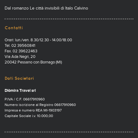
Dal romanzo Le città invisibili di Italo Calvino
Contatti
Orari: lun./ven. 8.30/12.30 - 14.00/18.00
Tel. 02 39560841
Fax. 02 39622463
Via Ada Negri, 20
20042 Pessano con Bornago (MI)
Dati Societari
Diòmira Travel srl
P.IVA / C.F. 06617910960
Numero iscrizione al Registro 06617910960
Impresa e numero REA MI-1903197
Capitale Sociale i.v. 10.000,00