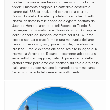
Poche città messicane hanno conservato in modo così
fedele l’impronta spagnola. La cattedrale costruita a
partire dal 1588, si innalza nel centro della città, sul
Zocalo, bordato d’arcate. Il portale a nord, che dà sulla
piazza, richiama lo stile sobrio ed elegante adottato da
Juan de Herrera, architetto dell’Escorial di Toledo. Si
prosegue con la visita della Chiesa di Santo Domingo e
della Cappella del Rosario, costruita nel 1690. Questo
piccolo santuario cruciforme è una meraviglia dell’arte
barocca messicana, naif, gaia e colorata, disordinata e
prolissa. Tutte le decorazioni sono scolpite in legno e in
marmo, la Vergine del Rosario, riccamente addobbata si
erge sull’altare maggiore, dietro il quale ci sono delle
grandi statue policrome che risaltano sul colore oro della
pala, anche queste rivelano la manodopera messicana.
Sistemazione in hotel, cena e pernottamento.