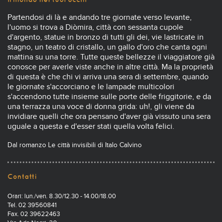
Partendosi di là e andando tre giornate verso levante,
l'uomo si trova a Diòmira, città con sessanta cupole
d'argento, statue in bronzo di tutti gli dei, vie lastricate in
stagno, un teatro di cristallo, un gallo d'oro che canta ogni
mattina su una torre. Tutte queste bellezze il viaggiatore già
conosce per averle viste anche in altre città. Ma la proprietà
di questa è che chi vi arriva una sera di settembre, quando
le giornate s'accorciano e le lampade multicolori
s'accendono tutte insieme sulle porte delle friggitorie, e da
una terrazza una voce di donna grida: uh!, gli viene da
invidiare quelli che ora pensano d'aver già vissuto una sera
uguale a questa e d'esser stati quella volta felici.
Dal romanzo Le città invisibili di Italo Calvino
Contatti
Orari: lun./ven. 8.30/12.30 - 14.00/18.00
Tel. 02 39560841
Fax. 02 39622463