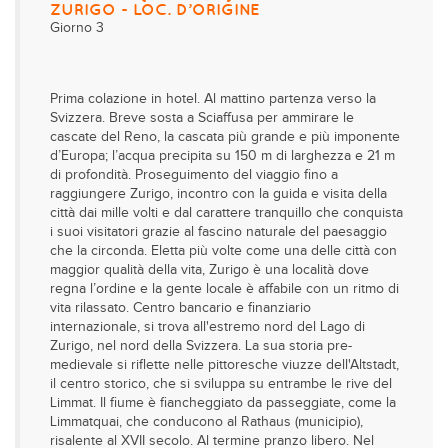
ZURIGO - LOC. D’ORIGINE
Giorno 3
Prima colazione in hotel. Al mattino partenza verso la
Svizzera. Breve sosta a Sciaffusa per ammirare le
cascate del Reno, la cascata più grande e più imponente
d’Europa; l’acqua precipita su 150 m di larghezza e 21 m
di profondità. Proseguimento del viaggio fino a
raggiungere Zurigo, incontro con la guida e visita della
città dai mille volti e dal carattere tranquillo che conquista
i suoi visitatori grazie al fascino naturale del paesaggio
che la circonda. Eletta più volte come una delle città con
maggior qualità della vita, Zurigo è una località dove
regna l’ordine e la gente locale è affabile con un ritmo di
vita rilassato. Centro bancario e finanziario
internazionale, si trova all'estremo nord del Lago di
Zurigo, nel nord della Svizzera. La sua storia pre-
medievale si riflette nelle pittoresche viuzze dell'Altstadt,
il centro storico, che si sviluppa su entrambe le rive del
Limmat. Il fiume è fiancheggiato da passeggiate, come la
Limmatquai, che conducono al Rathaus (municipio),
risalente al XVII secolo. Al termine pranzo libero. Nel