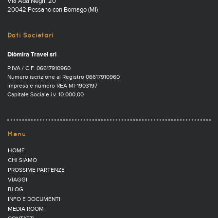
Via Ada Negri, 20
20042 Pessano con Bornago (MI)
Dati Societari
Diòmira Travel srl
P.IVA / C.F. 06617910960
Numero iscrizione al Registro 06617910960
Impresa e numero REA MI-1903197
Capitale Sociale i.v. 10.000,00
Menu
HOME
CHI SIAMO
PROSSIME PARTENZE
VIAGGI
BLOG
INFO E DOCUMENTI
MEDIA ROOM