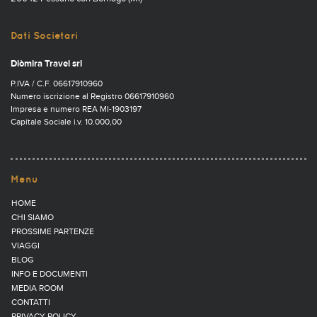
Dati Societari
Diòmira Travel srl
P.IVA / C.F. 06617910960
Numero iscrizione al Registro 06617910960
Impresa e numero REA MI-1903197
Capitale Sociale i.v. 10.000,00
Menu
HOME
CHI SIAMO
PROSSIME PARTENZE
VIAGGI
BLOG
INFO E DOCUMENTI
MEDIA ROOM
CONTATTI