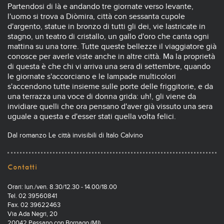
Partendosi di là e andando tre giornate verso levante,
l'uomo si trova a Diòmira, città con sessanta cupole
d'argento, statue in bronzo di tutti gli dei, vie lastricate in
stagno, un teatro di cristallo, un gallo d'oro che canta ogni
mattina su una torre. Tutte queste bellezze il viaggiatore già
conosce per averle viste anche in altre città. Ma la proprietà
di questa è che chi vi arriva una sera di settembre, quando
le giornate s'accorciano e le lampade multicolori
s'accendono tutte insieme sulle porte delle friggitorie, e da
una terrazza una voce di donna grida: uh!, gli viene da
invidiare quelli che ora pensano d'aver già vissuto una sera
uguale a questa e d'esser stati quella volta felici.
Dal romanzo Le città invisibili di Italo Calvino
Contatti
Orari: lun./ven. 8.30/12.30 - 14.00/18.00
Tel. 02 39560841
Fax. 02 39622463
Via Ada Negri, 20
20042 Pessano con Bornago (MI)